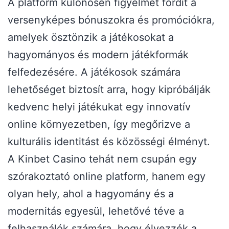
A platform különösen figyelmet fordít a
versenyképes bónuszokra és promóciókra,
amelyek ösztönzik a játékosokat a
hagyományos és modern játékformák
felfedezésére. A játékosok számára
lehetőséget biztosít arra, hogy kipróbálják
kedvenc helyi játékukat egy innovatív
online környezetben, így megőrizve a
kulturális identitást és közösségi élményt.
A Kinbet Casino tehát nem csupán egy
szórakoztató online platform, hanem egy
olyan hely, ahol a hagyomány és a
modernitás egyesül, lehetővé téve a
felhasználók számára, hogy élvezzék a