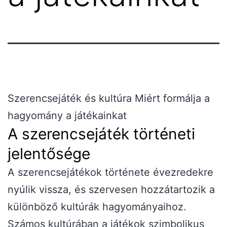
Szerencsejáték és kultúra Miért formálja a
hagyomány a játékainkat
A szerencsejáték történeti
jelentősége
A szerencsejátékok története évezredekre
nyúlik vissza, és szervesen hozzátartozik a
különböző kultúrák hagyományaihoz.
Számos kultúrában a játékok szimbolikus