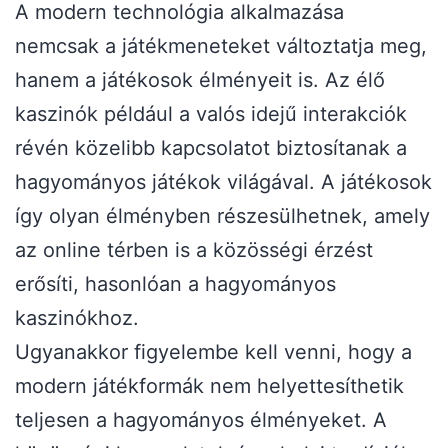
A modern technológia alkalmazása
nemcsak a játékmeneteket változtatja meg,
hanem a játékosok élményeit is. Az élő
kaszinók például a valós idejű interakciók
révén közelibb kapcsolatot biztosítanak a
hagyományos játékok világával. A játékosok
így olyan élményben részesülhetnek, amely
az online térben is a közösségi érzést
erősíti, hasonlóan a hagyományos
kaszinókhoz.
Ugyanakkor figyelembe kell venni, hogy a
modern játékformák nem helyettesíthetik
teljesen a hagyományos élményeket. A