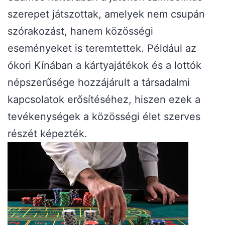
szerepet játszottak, amelyek nem csupán
szórakozást, hanem közösségi
eseményeket is teremtettek. Például az
ókori Kínában a kártyajátékok és a lottók
népszerűsége hozzájárult a társadalmi
kapcsolatok erősítéséhez, hiszen ezek a
tevékenységek a közösségi élet szerves
részét képezték.