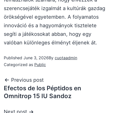
szerencsejáték izgalmát a kultúrák gazdag
örökségével egyetemben. A folyamatos
innováció és a hagyományok tisztelete
segíti a játékosokat abban, hogy egy
valóban különleges élményt éljenek át.
Published
June 3, 2026
By
cuotaadmin
Categorized as
Public
Previous post
Efectos de los Péptidos en
Omnitrop 15 IU Sandoz
Next post