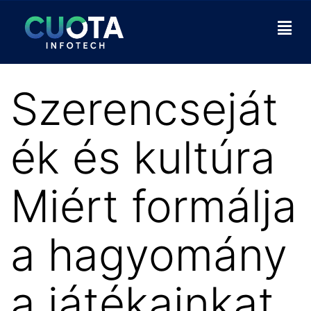
Szerencseját
ék és kultúra
Miért formálja
a hagyomány
a játékainkat