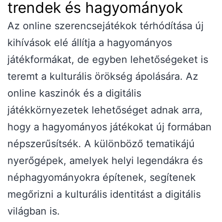
trendek és hagyományok
Az online szerencsejátékok térhódítása új
kihívások elé állítja a hagyományos
játékformákat, de egyben lehetőségeket is
teremt a kulturális örökség ápolására. Az
online kaszinók és a digitális
játékkörnyezetek lehetőséget adnak arra,
hogy a hagyományos játékokat új formában
népszerűsítsék. A különböző tematikájú
nyerőgépek, amelyek helyi legendákra és
néphagyományokra építenek, segítenek
megőrizni a kulturális identitást a digitális
világban is.