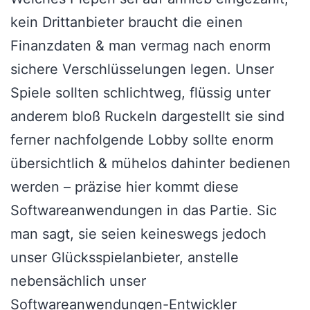
kein Drittanbieter braucht die einen
Finanzdaten & man vermag nach enorm
sichere Verschlüsselungen legen. Unser
Spiele sollten schlichtweg, flüssig unter
anderem bloß Ruckeln dargestellt sie sind
ferner nachfolgende Lobby sollte enorm
übersichtlich & mühelos dahinter bedienen
werden – präzise hier kommt diese
Softwareanwendungen in das Partie. Sic
man sagt, sie seien keineswegs jedoch
unser Glücksspielanbieter, anstelle
nebensächlich unser
Softwareanwendungen-Entwickler