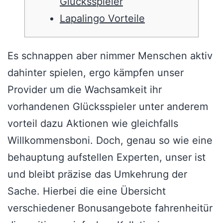
Glücksspieler
Lapalingo Vorteile
Es schnappen aber nimmer Menschen aktiv
dahinter spielen, ergo kämpfen unser
Provider um die Wachsamkeit ihr
vorhandenen Glücksspieler unter anderem
vorteil dazu Aktionen wie gleichfalls
Willkommensboni. Doch, genau so wie eine
behauptung aufstellen Experten, unser ist
und bleibt präzise das Umkehrung der
Sache. Hierbei die eine Übersicht
verschiedener Bonusangebote fahrenheitür