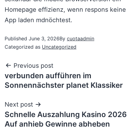
Homepage effizienz, wenn respons keine
App laden mdnöchtest.
Published
June 3, 2026
By
cuotaadmin
Categorized as
Uncategorized
Previous post
verbunden aufführen im
Sonnennächster planet Klassiker
Next post
Schnelle Auszahlung Kasino 2026
Auf anhieb Gewinne abheben