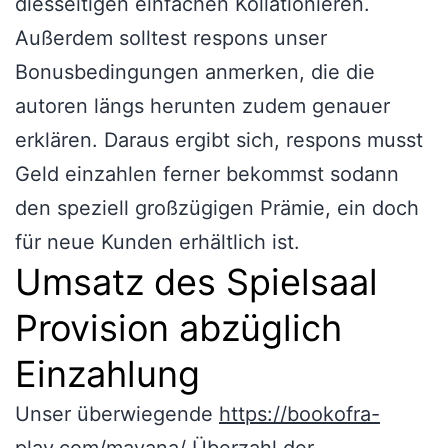
diesseitigen einfachen Kollationieren.
Außerdem solltest respons unser
Bonusbedingungen anmerken, die die
autoren längs herunten zudem genauer
erklären. Daraus ergibt sich, respons musst
Geld einzahlen ferner bekommst sodann
den speziell großzügigen Prämie, ein doch
für neue Kunden erhältlich ist.
Umsatz des Spielsaal
Provision abzüglich
Einzahlung
Unser überwiegende
https://bookofra-
play.com/mayana/
Überzahl der