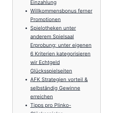
Einzahlung
Willkommensbonus ferner
Promotionen
Spielotheken unter
anderem Spielsaal
Erprobung: unter eigenen
6 Kriterien kategorisieren
wir Echtgeld
Glücksspielseiten
AFK Strategien vorteil &
selbständig Gewinne
erreichen
Tipps pro Plinko-