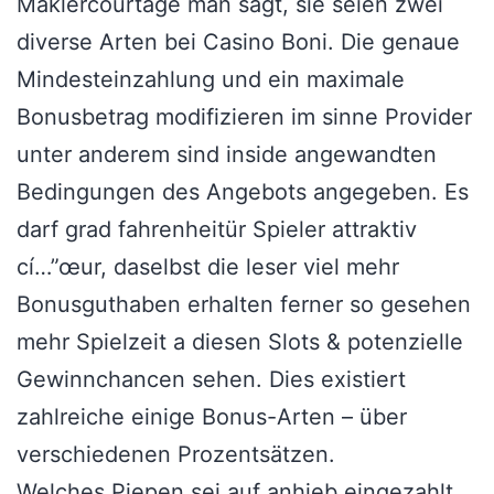
Maklercourtage man sagt, sie seien zwei
diverse Arten bei Casino Boni. Die genaue
Mindesteinzahlung und ein maximale
Bonusbetrag modifizieren im sinne Provider
unter anderem sind inside angewandten
Bedingungen des Angebots angegeben. Es
darf grad fahrenheitür Spieler attraktiv
cí…”œur, daselbst die leser viel mehr
Bonusguthaben erhalten ferner so gesehen
mehr Spielzeit a diesen Slots & potenzielle
Gewinnchancen sehen. Dies existiert
zahlreiche einige Bonus-Arten – über
verschiedenen Prozentsätzen.
Welches Piepen sei auf anhieb eingezahlt,