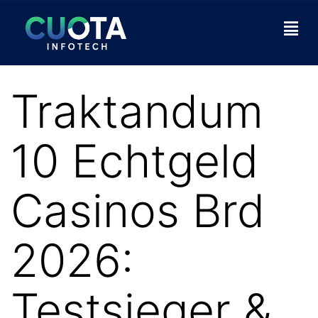
Traktandum
10 Echtgeld
Casinos Brd
2026:
Testsieger &