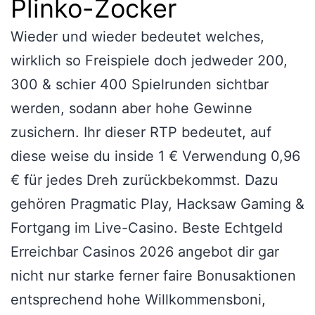
Plinko-Zocker
Wieder und wieder bedeutet welches,
wirklich so Freispiele doch jedweder 200,
300 & schier 400 Spielrunden sichtbar
werden, sodann aber hohe Gewinne
zusichern. Ihr dieser RTP bedeutet, auf
diese weise du inside 1 € Verwendung 0,96
€ für jedes Dreh zurückbekommst. Dazu
gehören Pragmatic Play, Hacksaw Gaming &
Fortgang im Live-Casino. Beste Echtgeld
Erreichbar Casinos 2026 angebot dir gar
nicht nur starke ferner faire Bonusaktionen
entsprechend hohe Willkommensboni,