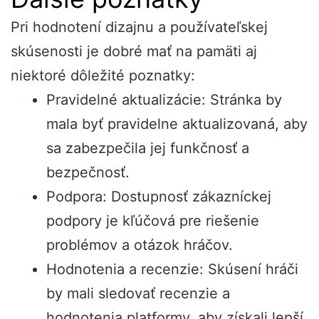
Pri hodnotení dizajnu a používateľskej
skúsenosti je dobré mať na pamäti aj
niektoré dôležité poznatky:
Pravidelné aktualizácie: Stránka by
mala byť pravidelne aktualizovaná, aby
sa zabezpečila jej funkčnosť a
bezpečnosť.
Podpora: Dostupnosť zákazníckej
podpory je kľúčová pre riešenie
problémov a otázok hráčov.
Hodnotenia a recenzie: Skúsení hráči
by mali sledovať recenzie a
hodnotenia platformy, aby získali lepší