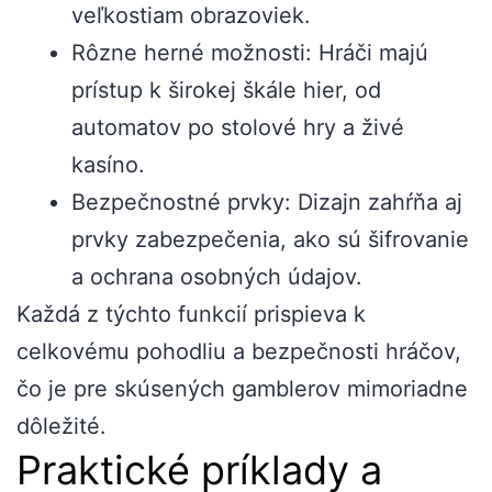
veľkostiam obrazoviek.
Rôzne herné možnosti: Hráči majú
prístup k širokej škále hier, od
automatov po stolové hry a živé
kasíno.
Bezpečnostné prvky: Dizajn zahŕňa aj
prvky zabezpečenia, ako sú šifrovanie
a ochrana osobných údajov.
Každá z týchto funkcií prispieva k
celkovému pohodliu a bezpečnosti hráčov,
čo je pre skúsených gamblerov mimoriadne
dôležité.
Praktické príklady a