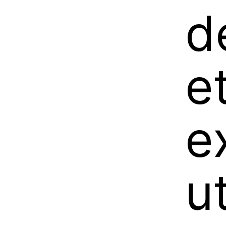
d
e
e
u