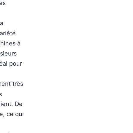
res
ia
ariété
chines à
usieurs
déal pour
ent très
x
lient. De
le, ce qui