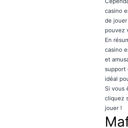
Cependan
casino e
de jouer
pouvez v
En résum
casino e
et amusa
support 
idéal po
Si vous 
cliquez 
jouer !
Maf