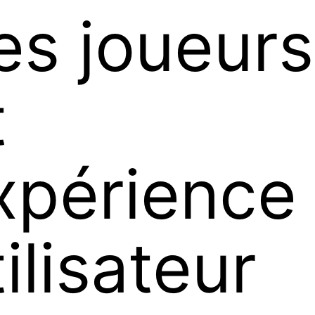
es joueurs
t
xpérience
tilisateur