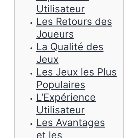
Utilisateur
Les Retours des
Joueurs
La Qualité des
Jeux
Les Jeux les Plus
Populaires
L’Expérience
Utilisateur
Les Avantages
et les