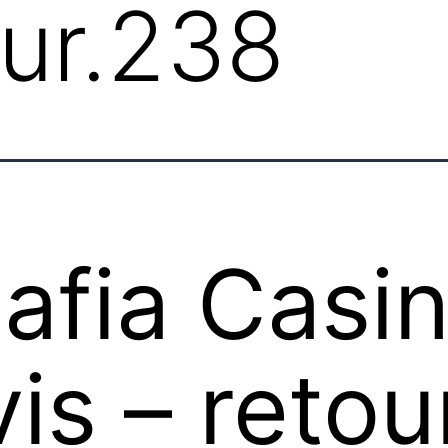
eur.238
afia Casi
vis – retou