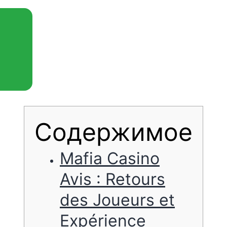
Содержимое
Mafia Casino
Avis : Retours
des Joueurs et
Expérience