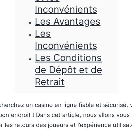
Inconvénients
Les Avantages
Les
Inconvénients
Les Conditions
de Dépôt et de
Retrait
cherchez un casino en ligne fiable et sécurisé,
bon endroit ! Dans cet article, nous allons vous
r les retours des joueurs et l’expérience utilisa