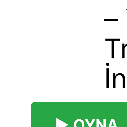
–
T
İ
▶️ OYNA