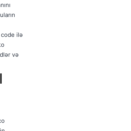
nını
uların
 code ilə
ko
dlər və
I
co
ün