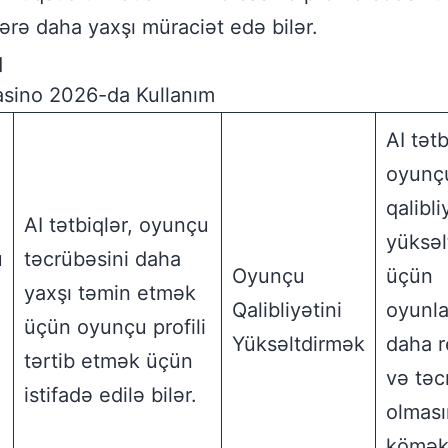
rə daha yaxşı müraciət edə bilər.
q
asino 2026-da Kullanım
AI tətb
oyunç
qalibli
AI tətbiqlər, oyunçu
yüksəl
u
təcrübəsini daha
Oyunçu
üçün
yaxşı təmin etmək
Qalibliyətini
oyunla
üçün oyunçu profili
Yüksəltdirmək
daha r
tərtib etmək üçün
və təc
istifadə edilə bilər.
olmas
kömək