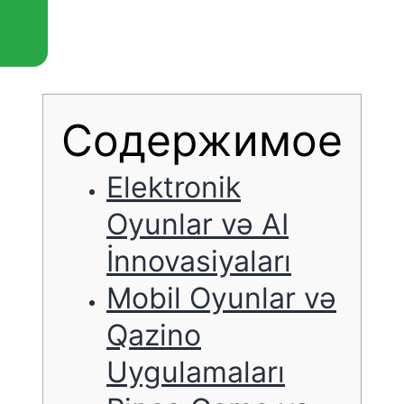
Содержимое
Elektronik
Oyunlar və AI
İnnovasiyaları
Mobil Oyunlar və
Qazino
Uygulamaları