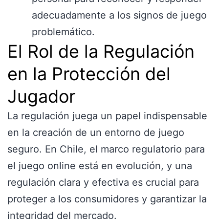
adecuadamente a los signos de juego
problemático.
El Rol de la Regulación
en la Protección del
Jugador
La regulación juega un papel indispensable
en la creación de un entorno de juego
seguro. En Chile, el marco regulatorio para
el juego online está en evolución, y una
regulación clara y efectiva es crucial para
proteger a los consumidores y garantizar la
integridad del mercado.