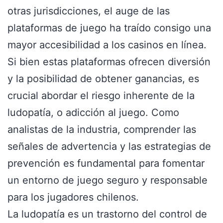
otras jurisdicciones, el auge de las
plataformas de juego ha traído consigo una
mayor accesibilidad a los casinos en línea.
Si bien estas plataformas ofrecen diversión
y la posibilidad de obtener ganancias, es
crucial abordar el riesgo inherente de la
ludopatía, o adicción al juego. Como
analistas de la industria, comprender las
señales de advertencia y las estrategias de
prevención es fundamental para fomentar
un entorno de juego seguro y responsable
para los jugadores chilenos.
La ludopatía es un trastorno del control de