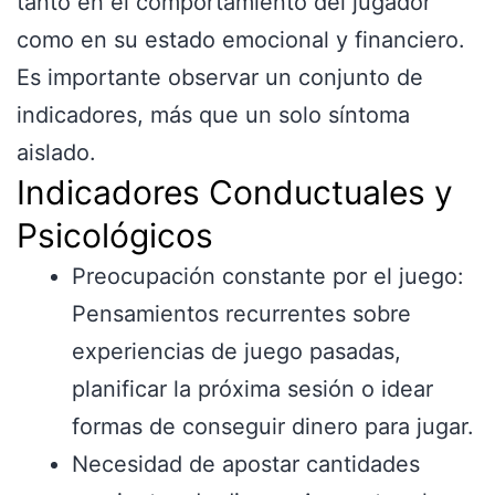
tanto en el comportamiento del jugador
como en su estado emocional y financiero.
Es importante observar un conjunto de
indicadores, más que un solo síntoma
aislado.
Indicadores Conductuales y
Psicológicos
Preocupación constante por el juego:
Pensamientos recurrentes sobre
experiencias de juego pasadas,
planificar la próxima sesión o idear
formas de conseguir dinero para jugar.
Necesidad de apostar cantidades