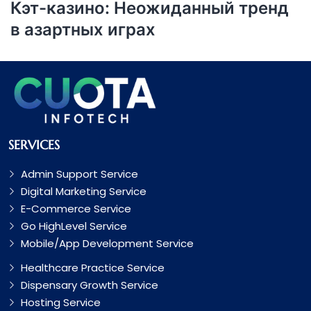
Кэт-казино: Неожиданный тренд
в азартных играх
SERVICES
Admin Support Service
Digital Marketing Service
E-Commerce Service
Go HighLevel Service
Mobile/App Development Service
Healthcare Practice Service
Dispensary Growth Service
Hosting Service