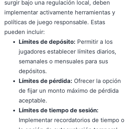
surgir bajo una regulación local, deben
implementar activamente herramientas y
políticas de juego responsable. Estas
pueden incluir:
Límites de depósito:
Permitir a los
jugadores establecer límites diarios,
semanales o mensuales para sus
depósitos.
Límites de pérdida:
Ofrecer la opción
de fijar un monto máximo de pérdida
aceptable.
Límites de tiempo de sesión:
Implementar recordatorios de tiempo o