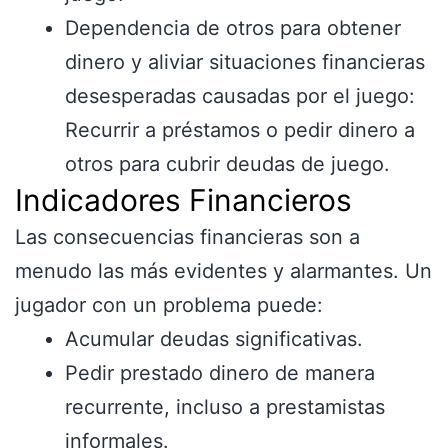
Dependencia de otros para obtener
dinero y aliviar situaciones financieras
desesperadas causadas por el juego:
Recurrir a préstamos o pedir dinero a
otros para cubrir deudas de juego.
Indicadores Financieros
Las consecuencias financieras son a
menudo las más evidentes y alarmantes. Un
jugador con un problema puede:
Acumular deudas significativas.
Pedir prestado dinero de manera
recurrente, incluso a prestamistas
informales.