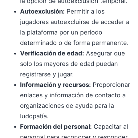
la opción de autoexclusión temporal.
Autoexclusión:
Permitir a los
jugadores autoexcluirse de acceder a
la plataforma por un período
determinado o de forma permanente.
Verificación de edad:
Asegurar que
solo los mayores de edad puedan
registrarse y jugar.
Información y recursos:
Proporcionar
enlaces y información de contacto a
organizaciones de ayuda para la
ludopatía.
Formación del personal:
Capacitar al
personal para reconocer y responder