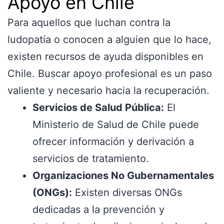
Apoyo en Chile
Para aquellos que luchan contra la
ludopatía o conocen a alguien que lo hace,
existen recursos de ayuda disponibles en
Chile. Buscar apoyo profesional es un paso
valiente y necesario hacia la recuperación.
Servicios de Salud Pública:
El
Ministerio de Salud de Chile puede
ofrecer información y derivación a
servicios de tratamiento.
Organizaciones No Gubernamentales
(ONGs):
Existen diversas ONGs
dedicadas a la prevención y