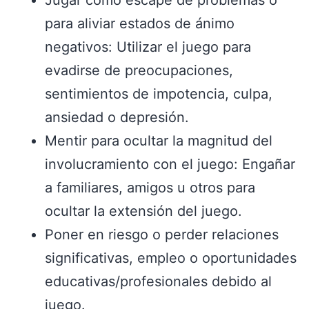
para aliviar estados de ánimo
negativos: Utilizar el juego para
evadirse de preocupaciones,
sentimientos de impotencia, culpa,
ansiedad o depresión.
Mentir para ocultar la magnitud del
involucramiento con el juego: Engañar
a familiares, amigos u otros para
ocultar la extensión del juego.
Poner en riesgo o perder relaciones
significativas, empleo o oportunidades
educativas/profesionales debido al
juego.