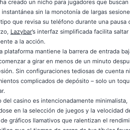
ha creado un nicho para jugadores que buscan
instantánea sin la monotonía de largas sesione
 tipo que revisa su teléfono durante una pausa 
rzo,
Lazybar
’s interfaz simplificada facilita saltar
ente a la acción.
a plataforma mantiene la barrera de entrada baj
comenzar a girar en menos de un minuto despu
sesión. Sin configuraciones tediosas de cuenta n
ientos complicados de depósito – solo un toque
r.
o del casino es intencionadamente minimalista,
ose en la selección de juegos y la velocidad 
 de gráficos llamativos que ralentizan el rendim