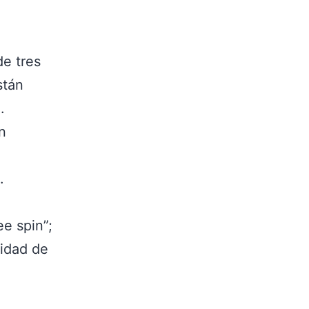
de tres
stán
.
n
.
e spin”;
vidad de