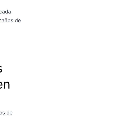
 cada
amaños de
s
en
los de