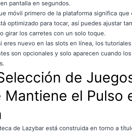
en pantalla en segundos.
ue móvil primero de la plataforma significa que
tá optimizado para tocar, así puedes ajustar t
o girar los carretes con un solo toque.
i eres nuevo en las slots en línea, los tutoriales
es son opcionales y solo aparecen cuando los
s.
Selección de Juego
 Mantiene el Pulso 
a
oteca de Lazybar está construida en torno a títu