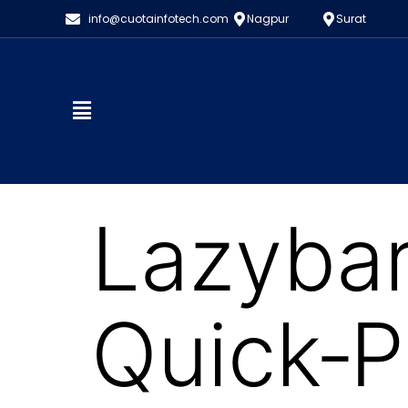
info@cuotainfotech.com
Nagpur
Surat
Lazybar
Quick‑P