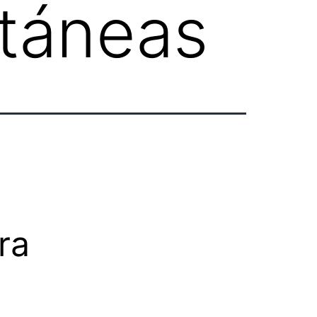
táneas
ra