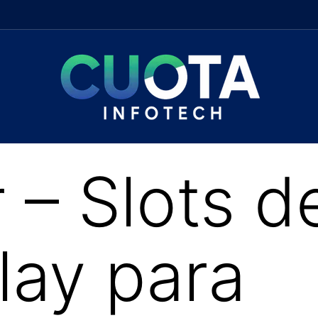
 – Slots d
lay para