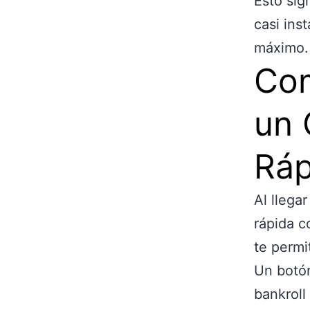
Esto sig
casi ins
máximo.
Com
un 
Ráp
Al llega
rápida c
te permi
Un botón
bankroll