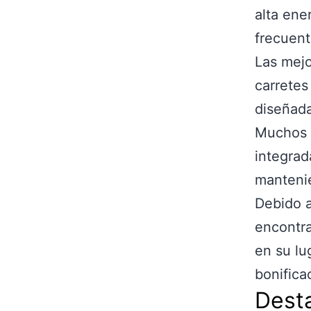
alta ene
frecuent
Las mejo
carretes
diseñada
Muchos d
integrad
mantenié
Debido a
encontra
en su lu
bonifica
Dest