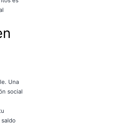
ritos es
al
en
ble. Una
ón social
tu
 saldo