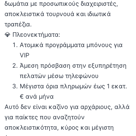
δωμάτια με προσωπικούς διαχειριστές,
αποκλειστικά τουρνουά και ιδιωτικά
τραπέζια.
💎 Πλεονεκτήματα:
Ατομικά προγράμματα μπόνους για
VIP
Άμεση πρόσβαση στην εξυπηρέτηση
πελατών μέσω τηλεφώνου
Μέγιστα όρια πληρωμών έως 1 εκατ.
€ ανά μήνα
Αυτό δεν είναι καζίνο για αρχάριους, αλλά
για παίκτες που αναζητούν
αποκλειστικότητα, κύρος και μέγιστη