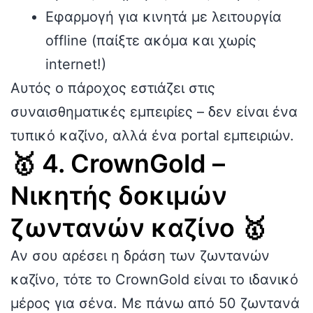
Εφαρμογή για κινητά με λειτουργία
offline (παίξτε ακόμα και χωρίς
internet!)
Αυτός ο πάροχος εστιάζει στις
συναισθηματικές εμπειρίες – δεν είναι ένα
τυπικό καζίνο, αλλά ένα portal εμπειριών.
🥇 4. CrownGold –
Νικητής δοκιμών
ζωντανών καζίνο 🥇
Αν σου αρέσει η δράση των ζωντανών
καζίνο, τότε το CrownGold είναι το ιδανικό
μέρος για σένα. Με πάνω από 50 ζωντανά