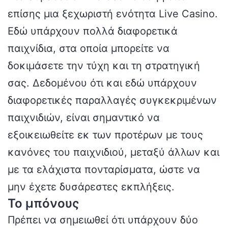
επίσης μια ξεχωριστή ενότητα Live Casino.
Εδώ υπάρχουν πολλά διαφορετικά
παιχνίδια, στα οποία μπορείτε να
δοκιμάσετε την τύχη και τη στρατηγική
σας. Δεδομένου ότι και εδώ υπάρχουν
διαφορετικές παραλλαγές συγκεκριμένων
παιχνιδιών, είναι σημαντικό να
εξοικειωθείτε εκ των προτέρων με τους
κανόνες του παιχνιδιού, μεταξύ άλλων και
με τα ελάχιστα πονταρίσματα, ώστε να
μην έχετε δυσάρεστες εκπλήξεις.
Το μπόνους
Πρέπει να σημειωθεί ότι υπάρχουν δύο