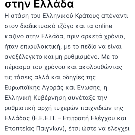
στην Ελλάδα
Η στάση του Ελληνικού Κράτους απέναντι
στον διαδικτυακό τζόγο και τα online
καζίνο στην Ελλάδα, πριν αρκετά χρόνια,
ήταν επιφυλακτική, με το πεδίο να είναι
ανεξέλεγκτο και μη ρυθμισμένο. Με το
πέρασμα του χρόνου και ακολουθώντας
τις τάσεις αλλά και οδηγίες της
Ευρωπαϊκής Αγοράς και Ένωσης, η
Ελληνική Κυβέρνηση συνέταξε την
ρυθμιστική αρχή τυχερών παιχνιδιών της
Ελλάδας (Ε.Ε.Ε.Π. – Επιτροπή Ελέγχου και
Εποπτείας Παιγνίων), έτσι ώστε να ελέγχει