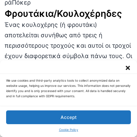
ράΠόκερ
Φρουτάκια/Κουλοχέρηδες
Ένας κουλοχέρης (ή φρουτάκι)
αποτελείται συνήθως από τρεις ή
περισσότερους τροχούς και αυτοί οι τροχοί
έχουν διαφορετικά σύμβολα πάνω τους. Οι
παίκτες στοιχηματίζουν στο αποτέλεσμα
της περιστροφής. Όταν ξεκινάει το
We use cookies and third-party analytics tools to collect anonymized data on
παιχνίδι, αυτοί οι τροχοί περιστρέφονται
website usage, helping us improve our services. This information does not personally
identify you and is only processed with your consent. All data is handled securely
και η περιστροφή αποφασίζει τον νικητή
and in full compliance with GDPR requirements.
του παιχνιδιού. Ο κύριος στόχος ενός
Accept
παίκτη είναι να ταιριάξει τα σύμβολα μόλις
ολοκληρωθεί η περιστροφή. Εάν το
Cookie Policy