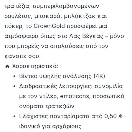
τραπέζια, συμπεριλαμβανομένων
ρουλέτας, μπακαρά, μπλάκτζακ και
πόκερ, το CrownGold προσφέρει μια
ατμόσφαιρα όπως στο Λας Βέγκας – μόνο
που μπορείς να απολαύσεις από τον
καναπέ σου.
🔥 Χαρακτηριστικά:
Βίντεο υψηλής ανάλυσης (4K)
Διαδραστικές λειτουργίες: συνομιλία
με τον ντίλερ, emoticons, προσωπικά
ονόματα τραπεζιών
Ελάχιστες πονταρίσματα από 0,50 € –
ιδανικό για αρχάριους