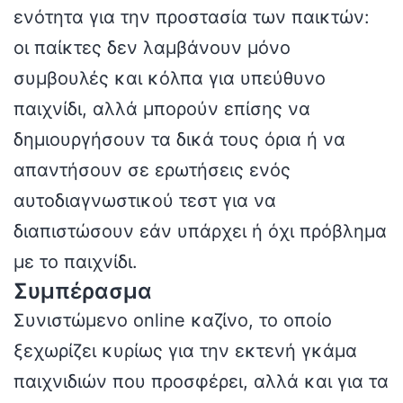
ενότητα για την προστασία των παικτών:
οι παίκτες δεν λαμβάνουν μόνο
συμβουλές και κόλπα για υπεύθυνο
παιχνίδι, αλλά μπορούν επίσης να
δημιουργήσουν τα δικά τους όρια ή να
απαντήσουν σε ερωτήσεις ενός
αυτοδιαγνωστικού τεστ για να
διαπιστώσουν εάν υπάρχει ή όχι πρόβλημα
με το παιχνίδι.
Συμπέρασμα
Συνιστώμενο online καζίνο, το οποίο
ξεχωρίζει κυρίως για την εκτενή γκάμα
παιχνιδιών που προσφέρει, αλλά και για τα