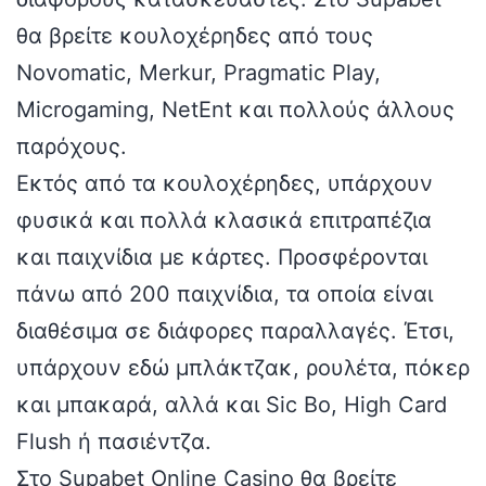
θα βρείτε κουλοχέρηδες από τους
Novomatic, Merkur, Pragmatic Play,
Microgaming, NetEnt και πολλούς άλλους
παρόχους.
Εκτός από τα κουλοχέρηδες, υπάρχουν
φυσικά και πολλά κλασικά επιτραπέζια
και παιχνίδια με κάρτες. Προσφέρονται
πάνω από 200 παιχνίδια, τα οποία είναι
διαθέσιμα σε διάφορες παραλλαγές. Έτσι,
υπάρχουν εδώ μπλάκτζακ, ρουλέτα, πόκερ
και μπακαρά, αλλά και Sic Bo, High Card
Flush ή πασιέντζα.
Στο Supabet Online Casino θα βρείτε