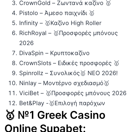
CrownGold – Ζωντανά καζίνο 🥇
Pistolo – Άμεσο παιχνίδι 🥇
Infinity – 🥇Καζίνο High Roller
RichRoyal – 🥇Προσφορές μπόνους
2026
DivaSpin – Κρυπτοκαζίνο
CrownSlots – Ειδικές προσφορές 🥇
Spinrollz – Συνολικός🥇 ΝΕΟ 2026!
Ninlay – Μοντέρνο σχεδιασμό🥇
ViciBet – 🥇Προσφορές μπόνους 2026
Bet&Play -🥇Επιλογή παρόχων
🥇 №1 Greek Casino
Online Supabet: