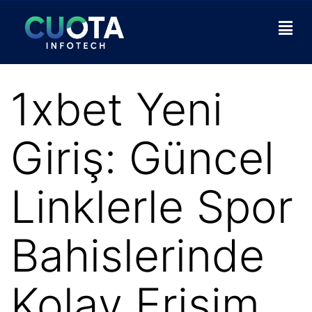
1xbet Yeni
Giriş: Güncel
Linklerle Spor
Bahislerinde
Kolay Erişim