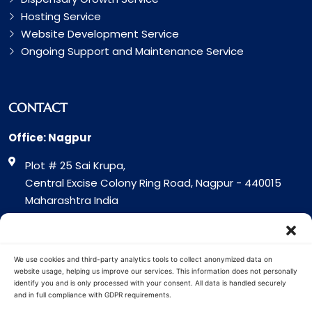
Hosting Service
Website Development Service
Ongoing Support and Maintenance Service
CONTACT
Office: Nagpur
Plot # 25 Sai Krupa,
Central Excise Colony Ring Road, Nagpur - 440015
Maharashtra India
Office: Surat
317 Green Plaza Motha Varacha, Near VIP Circle
We use cookies and third-party analytics tools to collect anonymized data on
Surat - 394101
website usage, helping us improve our services. This information does not personally
identify you and is only processed with your consent. All data is handled securely
Gujrat India
and in full compliance with GDPR requirements.