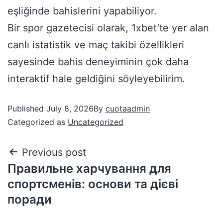
eşliğinde bahislerini yapabiliyor.
Bir spor gazetecisi olarak, 1xbet’te yer alan
canlı istatistik ve maç takibi özellikleri
sayesinde bahis deneyiminin çok daha
interaktif hale geldiğini söyleyebilirim.
Published
July 8, 2026
By
cuotaadmin
Categorized as
Uncategorized
Previous post
Правильне харчування для
спортсменів: основи та дієві
поради