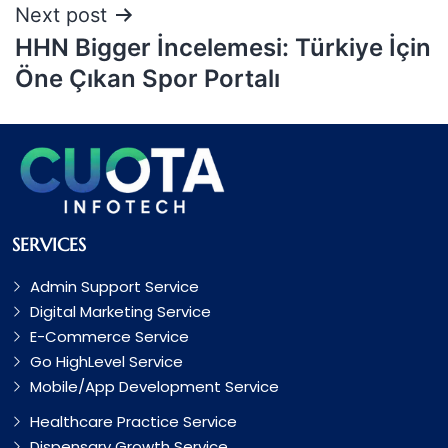
Next post
HHN Bigger İncelemesi: Türkiye İçin
Öne Çıkan Spor Portalı
SERVICES
Admin Support Service
Digital Marketing Service
E-Commerce Service
Go HighLevel Service
Mobile/App Development Service
Healthcare Practice Service
Dispensary Growth Service