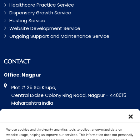
Healthcare Practice Service
Dispensary Growth Service
Hosting Service
Website Development Service
Ongoing Support and Maintenance Service
CONTACT
Office: Nagpur
Plot # 25 Sai Krupa,
Central Excise Colony Ring Road, Nagpur - 440015
Maharashtra India
Office: Surat
317 Green Plaza Motha Varacha, Near VIP Circle
We use cookies and third-party analytics tools to collect anonymized data on
Surat - 394101
website usage, helping us improve our services. This information does not personally