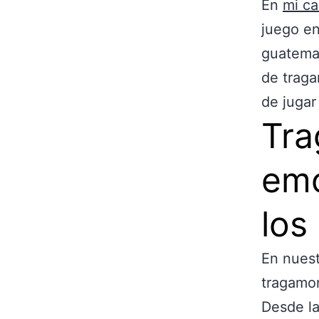
En
mi ca
juego en
guatemal
de traga
de jugar
Tr
emo
los
En nuest
tragamon
Desde la