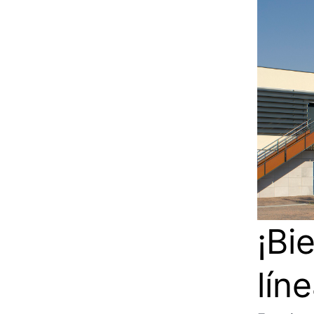
¡Bi
lín