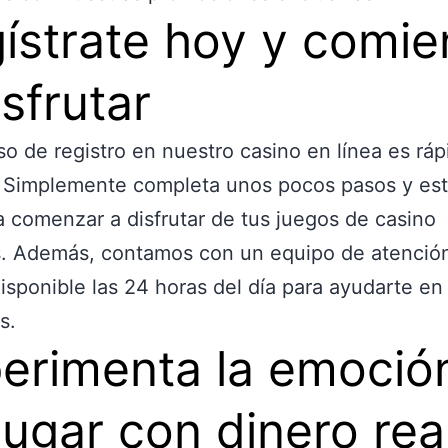
ístrate hoy y comie
isfrutar
so de registro en nuestro casino en línea es ráp
. Simplemente completa unos pocos pasos y est
ra comenzar a disfrutar de tus juegos de casino
s. Además, contamos con un equipo de atención
disponible las 24 horas del día para ayudarte en
s.
erimenta la emoció
jugar con dinero rea