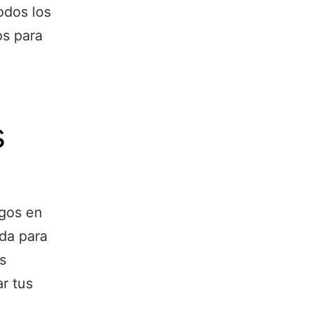
odos los
s para
s
egos en
da para
s
r tus