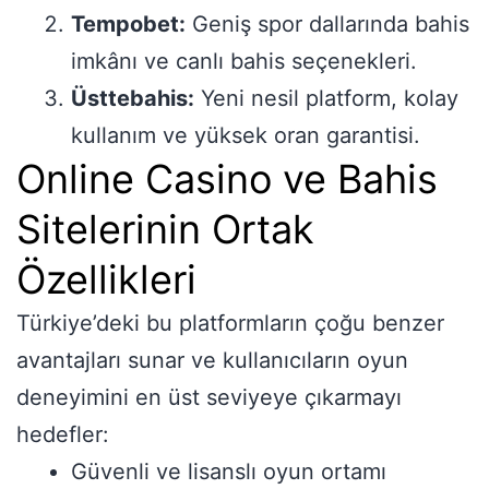
Tempobet:
Geniş spor dallarında bahis
imkânı ve canlı bahis seçenekleri.
Üsttebahis:
Yeni nesil platform, kolay
kullanım ve yüksek oran garantisi.
Online Casino ve Bahis
Sitelerinin Ortak
Özellikleri
Türkiye’deki bu platformların çoğu benzer
avantajları sunar ve kullanıcıların oyun
deneyimini en üst seviyeye çıkarmayı
hedefler:
Güvenli ve lisanslı oyun ortamı