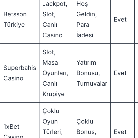
Jackpot,
Hoş
Betsson
Slot,
Geldin,
Evet
Türkiye
Canlı
Para
Casino
İadesi
Slot,
Masa
Yatırım
Superbahis
Oyunları,
Bonusu,
Evet
Casino
Canlı
Turnuvalar
Krupiye
Çoklu
Oyun
Çoklu
1xBet
Türleri,
Bonus,
Evet
Casino