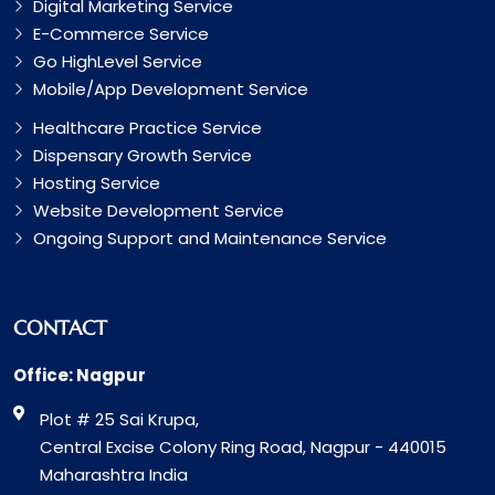
Digital Marketing Service
E-Commerce Service
Go HighLevel Service
Mobile/App Development Service
Healthcare Practice Service
Dispensary Growth Service
Hosting Service
Website Development Service
Ongoing Support and Maintenance Service
CONTACT
Office: Nagpur
Plot # 25 Sai Krupa,
Central Excise Colony Ring Road, Nagpur - 440015
Maharashtra India