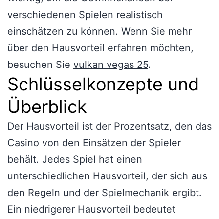
verschiedenen Spielen realistisch
einschätzen zu können. Wenn Sie mehr
über den Hausvorteil erfahren möchten,
besuchen Sie
vulkan vegas 25
.
Schlüsselkonzepte und
Überblick
Der Hausvorteil ist der Prozentsatz, den das
Casino von den Einsätzen der Spieler
behält. Jedes Spiel hat einen
unterschiedlichen Hausvorteil, der sich aus
den Regeln und der Spielmechanik ergibt.
Ein niedrigerer Hausvorteil bedeutet