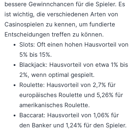
bessere Gewinnchancen für die Spieler. Es
ist wichtig, die verschiedenen Arten von
Casinospielen zu kennen, um fundierte
Entscheidungen treffen zu können.
Slots: Oft einen hohen Hausvorteil von
5% bis 15%.
Blackjack: Hausvorteil von etwa 1% bis
2%, wenn optimal gespielt.
Roulette: Hausvorteil von 2,7% für
europäisches Roulette und 5,26% für
amerikanisches Roulette.
Baccarat: Hausvorteil von 1,06% für
den Banker und 1,24% für den Spieler.