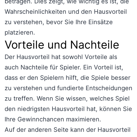
betragen. Dies zeigt, wie wichtig es ist, die
Wahrscheinlichkeiten und den Hausvorteil
zu verstehen, bevor Sie Ihre Einsätze
platzieren.
Vorteile und Nachteile
Der Hausvorteil hat sowohl Vorteile als
auch Nachteile für Spieler. Ein Vorteil ist,
dass er den Spielern hilft, die Spiele besser
zu verstehen und fundierte Entscheidungen
zu treffen. Wenn Sie wissen, welches Spiel
den niedrigsten Hausvorteil hat, können Sie
Ihre Gewinnchancen maximieren.
Auf der anderen Seite kann der Hausvorteil