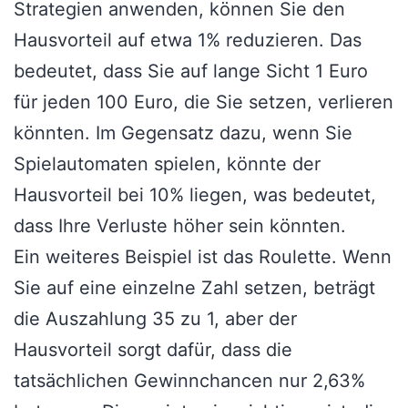
Strategien anwenden, können Sie den
Hausvorteil auf etwa 1% reduzieren. Das
bedeutet, dass Sie auf lange Sicht 1 Euro
für jeden 100 Euro, die Sie setzen, verlieren
könnten. Im Gegensatz dazu, wenn Sie
Spielautomaten spielen, könnte der
Hausvorteil bei 10% liegen, was bedeutet,
dass Ihre Verluste höher sein könnten.
Ein weiteres Beispiel ist das Roulette. Wenn
Sie auf eine einzelne Zahl setzen, beträgt
die Auszahlung 35 zu 1, aber der
Hausvorteil sorgt dafür, dass die
tatsächlichen Gewinnchancen nur 2,63%