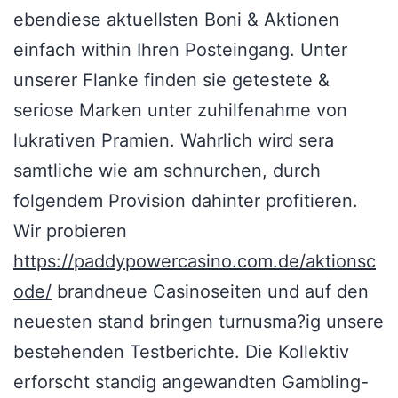
ebendiese aktuellsten Boni & Aktionen
einfach within Ihren Posteingang. Unter
unserer Flanke finden sie getestete &
seriose Marken unter zuhilfenahme von
lukrativen Pramien. Wahrlich wird sera
samtliche wie am schnurchen, durch
folgendem Provision dahinter profitieren.
Wir probieren
https://paddypowercasino.com.de/aktionsc
ode/
brandneue Casinoseiten und auf den
neuesten stand bringen turnusma?ig unsere
bestehenden Testberichte. Die Kollektiv
erforscht standig angewandten Gambling-