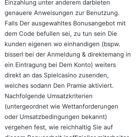
Einzahlung unter anderem darbieten
genauere Anweisungen zur Benutzung.
Falls Der ausgewahltes Bonusangebot mit
dem Code befullen sei, zu tun sein Die
kunden eigenen wo einhandigen (bspw.
bisserl bei der Anmeldung & direktemang in
ein Eintragung bei Dem Konto) weiters
direkt an das Spielcasino zusenden,
welches sodann Den Pramie aktiviert.
Nachfolgende Umsatzkriterien
(untergeordnet wie Wettanforderungen
oder Umsatzbedingungen bekannt)
vergehen fest, wie reichhaltig Sie auf