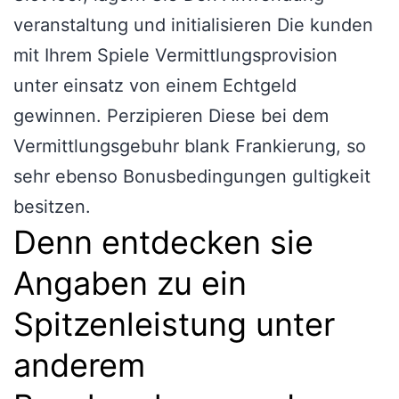
veranstaltung und initialisieren Die kunden
mit Ihrem Spiele Vermittlungsprovision
unter einsatz von einem Echtgeld
gewinnen. Perzipieren Diese bei dem
Vermittlungsgebuhr blank Frankierung, so
sehr ebenso Bonusbedingungen gultigkeit
besitzen.
Denn entdecken sie
Angaben zu ein
Spitzenleistung unter
anderem