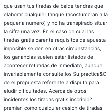
que usan tus tiradas de balde tendras que
elaborar cualquier tanque (acostumbran a la
pequena numero) y no ha transpirado situar
la cifra una vez. En el caso de cual las
tiradas gratis carente requisitos de apuesta
imposible se den en otras circunstancias,
los ganancias suelen estar listados de
acontecer retiradas de inmediato, aunque
invariablemente consulte los Su practica&C
de el propuesta referente a disputa para
eludir dificultades. Acerca de otros
incidentes los tiradas gratis inscribiri?
premian como cualquier cesion de tiradas