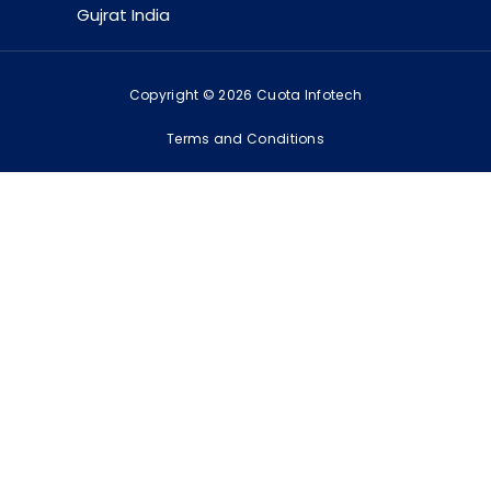
Gujrat India
Copyright © 2026 Cuota Infotech
Terms and Conditions