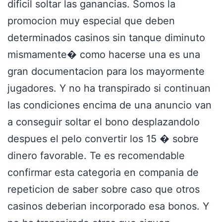
dificil soltar las ganancias. Somos la
promocion muy especial que deben
determinados casinos sin tanque diminuto
mismamente� como hacerse una es una
gran documentacion para los mayormente
jugadores. Y no ha transpirado si continuan
las condiciones encima de una anuncio van
a conseguir soltar el bono desplazandolo
despues el pelo convertir los 15 � sobre
dinero favorable. Te es recomendable
confirmar esta categoria en compania de
repeticion de saber sobre caso que otros
casinos deberian incorporado esa bonos. Y