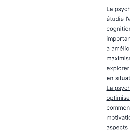
La psych
étudie l
cognitio
importan
à amélio
maximise
explorer
en situa
La psych
optimise
comment
motivati
aspects 