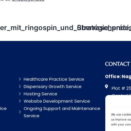
er_mit_ringospin_und_überraschende
Stratégie_préc
CONTACT
Office: Na
Healthcare Practice Service
Dispensary Growth Service
Plot # 25
Hosting Service
Central 
Website Development Service
Road, Na
ice
Ongoing Support and Maintenance
Maharash
Service
We use cookie
us improve our
with your cons