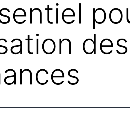
sentiel po
isation des
mances