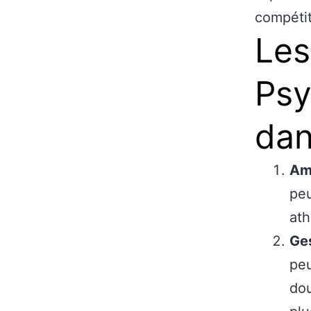
compétit
Les
Psy
dan
Amé
peu
ath
Ges
peu
dou