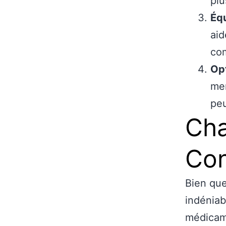
plu
Équ
aid
com
Op
men
peu
Cha
Con
Bien que
indéniab
médicame