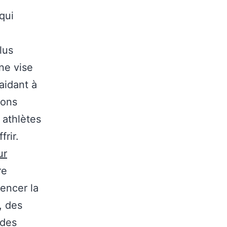
qui
lus
ne vise
aidant à
lons
 athlètes
frir.
ur
re
encer la
, des
 des