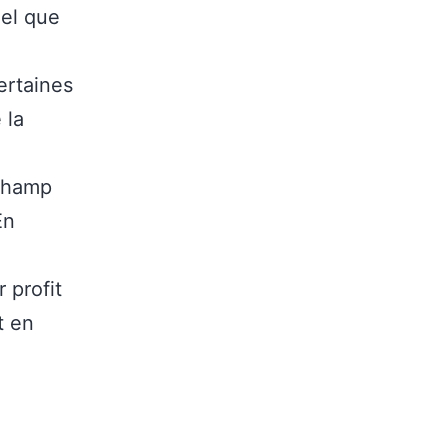
iel que
ertaines
 la
 champ
En
 profit
t en