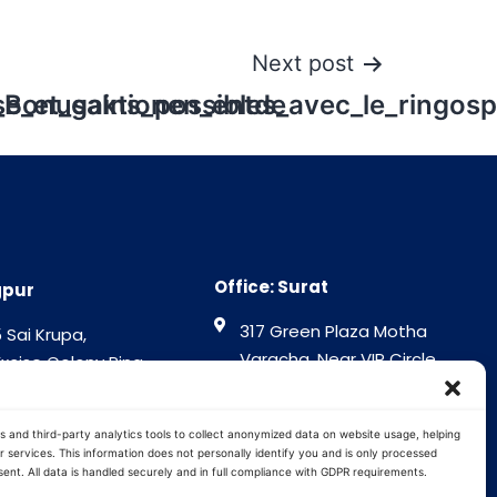
Next post
_Bonusaktionen_entde
ise_et_gains_possibles_avec_le_ringos
Office: Surat
gpur
317 Green Plaza Motha
 Sai Krupa,
Varacha, Near VIP Circle
Excise Colony Ring
Surat - 394101
gpur - 440015
Gujrat India
tra India
s and third-party analytics tools to collect anonymized data on website usage, helping
 services. This information does not personally identify you and is only processed
ent. All data is handled securely and in full compliance with GDPR requirements.