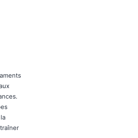
caments
 aux
ances.
pes
la
traîner