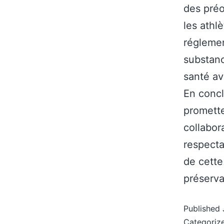
des préo
les athl
réglemen
substanc
santé av
En conc
promette
collabor
respecta
de cette
préserva
Published
Categoriz