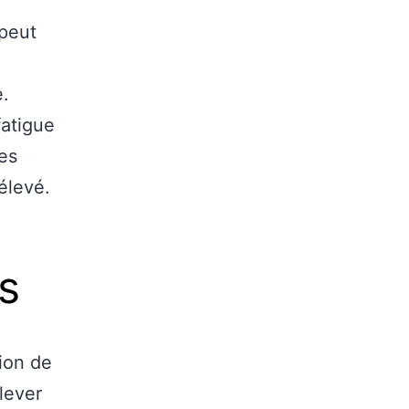
peut
e.
fatigue
es
élevé.
s
tion de
lever