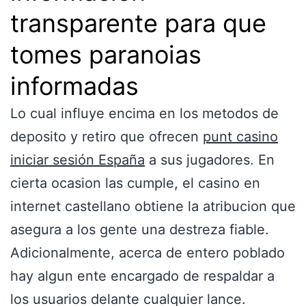
transparente para que
tomes paranoias
informadas
Lo cual influye encima en los metodos de
deposito y retiro que ofrecen
punt casino
iniciar sesión España
a sus jugadores. En
cierta ocasion las cumple, el casino en
internet castellano obtiene la atribucion que
asegura a los gente una destreza fiable.
Adicionalmente, acerca de entero poblado
hay algun ente encargado de respaldar a
los usuarios delante cualquier lance.