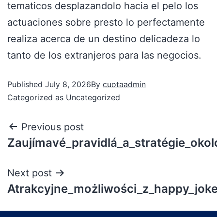
tematicos desplazandolo hacia el pelo los
actuaciones sobre presto lo perfectamente
realiza acerca de un destino delicadeza lo
tanto de los extranjeros para las negocios.
Published
July 8, 2026
By
cuotaadmin
Categorized as
Uncategorized
Previous post
Zaujímavé_pravidlá_a_stratégie_oko
Next post
Atrakcyjne_możliwości_z_happy_jok