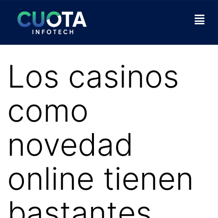
Los casinos
como
novedad
online tienen
bastantes