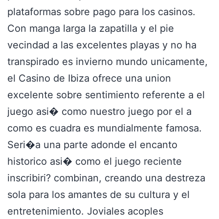
plataformas sobre pago para los casinos.
Con manga larga la zapatilla y el pie
vecindad a las excelentes playas y no ha
transpirado es invierno mundo unicamente,
el Casino de Ibiza ofrece una union
excelente sobre sentimiento referente a el
juego asi� como nuestro juego por el a
como es cuadra es mundialmente famosa.
Seri�a una parte adonde el encanto
historico asi� como el juego reciente
inscribiri? combinan, creando una destreza
sola para los amantes de su cultura y el
entretenimiento. Joviales acoples