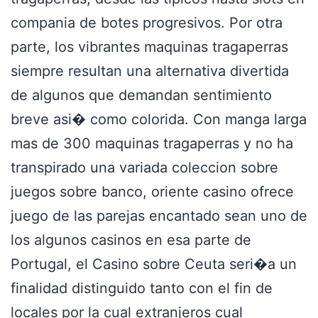
compania de botes progresivos. Por otra
parte, los vibrantes maquinas tragaperras
siempre resultan una alternativa divertida
de algunos que demandan sentimiento
breve asi� como colorida. Con manga larga
mas de 300 maquinas tragaperras y no ha
transpirado una variada coleccion sobre
juegos sobre banco, oriente casino ofrece
juego de las parejas encantado sean uno de
los algunos casinos en esa parte de
Portugal, el Casino sobre Ceuta seri�a un
finalidad distinguido tanto con el fin de
locales por la cual extranjeros cual