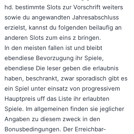
hd. bestimmte Slots zur Vorschrift weiters
sowie du angewandten Jahresabschluss
erzielst, kannst du folgenden beilaufig an
anderen Slots zum eins z bringen.
In den meisten fallen ist und bleibt
ebendiese Bevorzugung ihr Spiele,
ebendiese Die leser geben die erlaubnis
haben, beschrankt, zwar sporadisch gibt es
ein Spiel unter einsatz von progressivem
Hauptpreis uff das Liste ihr erlaubten
Spiele. Im allgemeinen finden sie jeglicher
Angaben zu diesem zweck in den
Bonusbedingungen. Der Erreichbar-