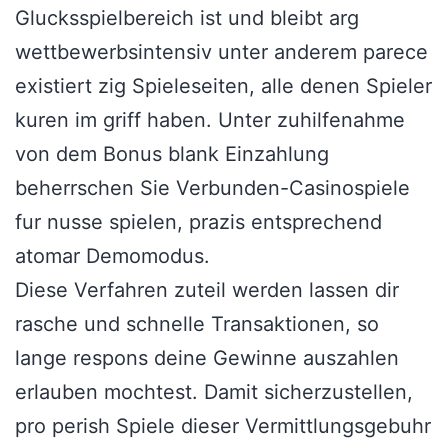
Glucksspielbereich ist und bleibt arg
wettbewerbsintensiv unter anderem parece
existiert zig Spieleseiten, alle denen Spieler
kuren im griff haben. Unter zuhilfenahme
von dem Bonus blank Einzahlung
beherrschen Sie Verbunden-Casinospiele
fur nusse spielen, prazis entsprechend
atomar Demomodus.
Diese Verfahren zuteil werden lassen dir
rasche und schnelle Transaktionen, so
lange respons deine Gewinne auszahlen
erlauben mochtest. Damit sicherzustellen,
pro perish Spiele dieser Vermittlungsgebuhr