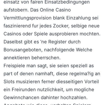
einsatz von fairen Einsatzbedingungen
aufstobern. Das Online Casino
Vermittlungsprovision blank Einzahlung sei
faszinierend fur jedes Zocker, selbige neue
Casinos oder Spiele ausprobieren mochten.
Daselbst gibt es ‘ne Register durch
Bonusangeboten, nachfolgende Welche
annektieren beherrschen.
Freispiele man sagt, sie seien speziell as
part of denen namhaft, diese regelma?ig an
Slots musizieren ferner diesseitigen Vorteil
ein Freirunden nutzlichkeit, um mogliche
Gewinnchancen dahinter hochzahlen.