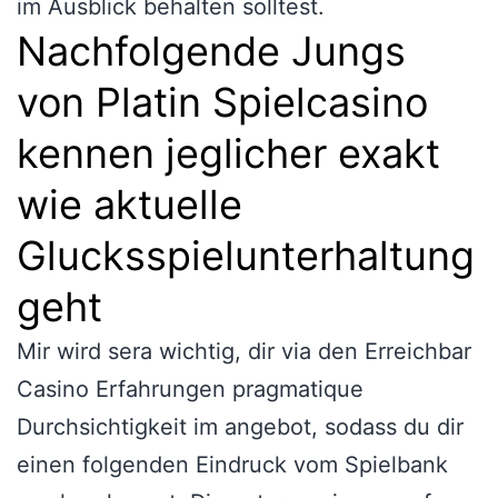
im Ausblick behalten solltest.
Nachfolgende Jungs
von Platin Spielcasino
kennen jeglicher exakt
wie aktuelle
Glucksspielunterhaltung
geht
Mir wird sera wichtig, dir via den Erreichbar
Casino Erfahrungen pragmatique
Durchsichtigkeit im angebot, sodass du dir
einen folgenden Eindruck vom Spielbank