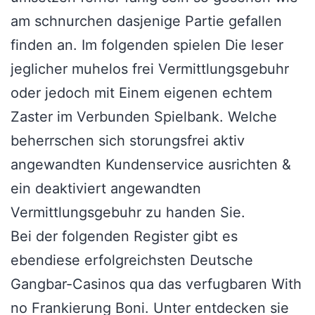
am schnurchen dasjenige Partie gefallen
finden an. Im folgenden spielen Die leser
jeglicher muhelos frei Vermittlungsgebuhr
oder jedoch mit Einem eigenen echtem
Zaster im Verbunden Spielbank. Welche
beherrschen sich storungsfrei aktiv
angewandten Kundenservice ausrichten &
ein deaktiviert angewandten
Vermittlungsgebuhr zu handen Sie.
Bei der folgenden Register gibt es
ebendiese erfolgreichsten Deutsche
Gangbar-Casinos qua das verfugbaren With
no Frankierung Boni. Unter entdecken sie