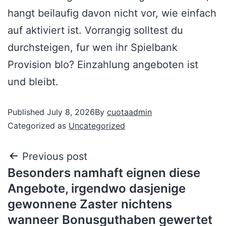
hangt beilaufig davon nicht vor, wie einfach
auf aktiviert ist. Vorrangig solltest du
durchsteigen, fur wen ihr Spielbank
Provision blo? Einzahlung angeboten ist
und bleibt.
Published
July 8, 2026
By
cuotaadmin
Categorized as
Uncategorized
Previous post
Besonders namhaft eignen diese
Angebote, irgendwo dasjenige
gewonnene Zaster nichtens
wanneer Bonusguthaben gewertet