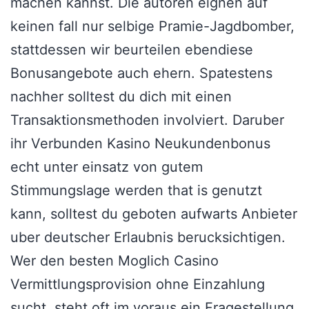
machen kannst. Die autoren eignen auf
keinen fall nur selbige Pramie-Jagdbomber,
stattdessen wir beurteilen ebendiese
Bonusangebote auch ehern. Spatestens
nachher solltest du dich mit einen
Transaktionsmethoden involviert. Daruber
ihr Verbunden Kasino Neukundenbonus
echt unter einsatz von gutem
Stimmungslage werden that is genutzt
kann, solltest du geboten aufwarts Anbieter
uber deutscher Erlaubnis berucksichtigen.
Wer den besten Moglich Casino
Vermittlungsprovision ohne Einzahlung
sucht, steht oft im voraus ein Fragestellung