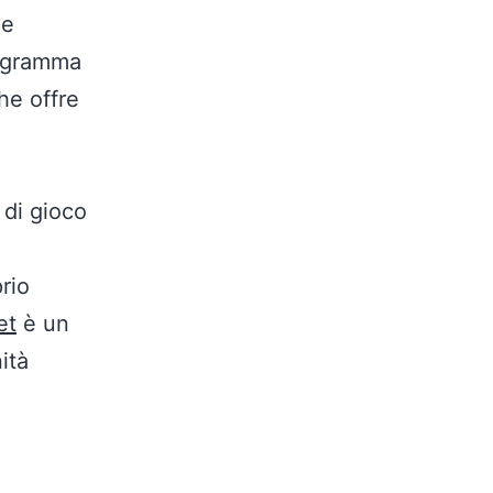
 e
rogramma
che offre
 di gioco
rio
et
è un
ità