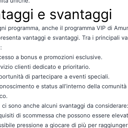
ità uniche.
taggi e svantaggi
ni programma, anche il programma VIP di Amu
resenta vantaggi e svantaggi. Tra i principali v
:
esso a bonus e promozioni esclusive.
vizio clienti dedicato e prioritario.
ortunità di partecipare a eventi speciali.
onoscimento e status all’interno della comunità 
co.
, ci sono anche alcuni svantaggi da considerare
uisiti di scommessa che possono essere elevat
sibile pressione a giocare di più per raggiungere