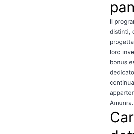
pan
Il progr
distinti,
progettat
loro inv
bonus es
dedicato
continua
apparten
Amunra.
Car