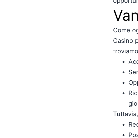
opportun
Van
Come og
Casino p
troviamo
Acc
Ser
Opp
Ric
gio
Tuttavia
Req
Pos