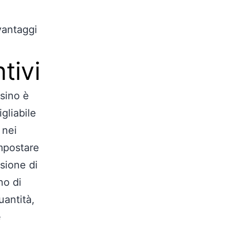
vantaggi
tivi
sino è
gliabile
 nei
impostare
ssione di
no di
uantità,
e