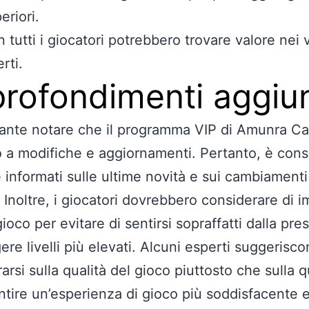
eriori.
 tutti i giocatori potrebbero trovare valore nei 
erti.
rofondimenti aggiun
ante notare che il programma VIP di Amunra Ca
 a modifiche e aggiornamenti. Pertanto, è consi
 informati sulle ultime novità e sui cambiamenti
i. Inoltre, i giocatori dovrebbero considerare di 
 gioco per evitare di sentirsi sopraffatti dalla pre
ere livelli più elevati. Alcuni esperti suggerisco
arsi sulla qualità del gioco piuttosto che sulla q
ntire un’esperienza di gioco più soddisfacente 