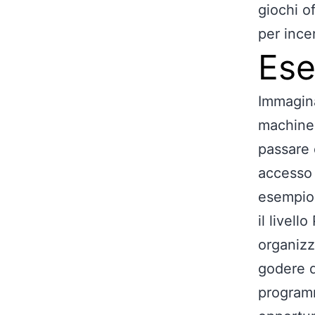
giochi o
per incen
Ese
Immagina
machine 
passare 
accesso 
esempio 
il livell
organizz
godere d
programm