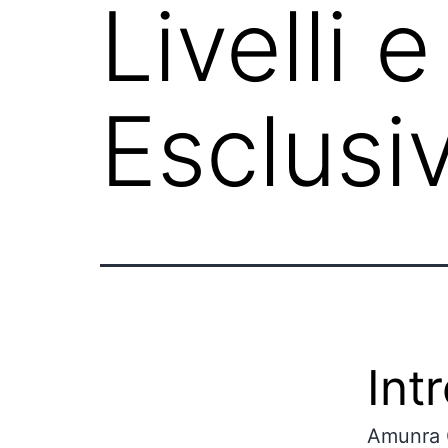
Livelli 
Esclusiv
Int
Amunra C