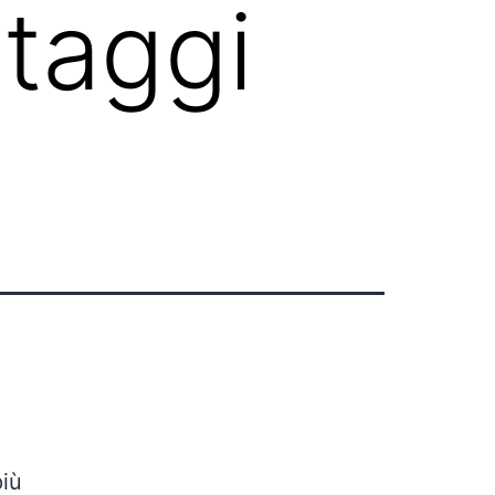
ntaggi
più