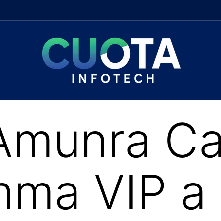
Amunra Cas
mma VIP a