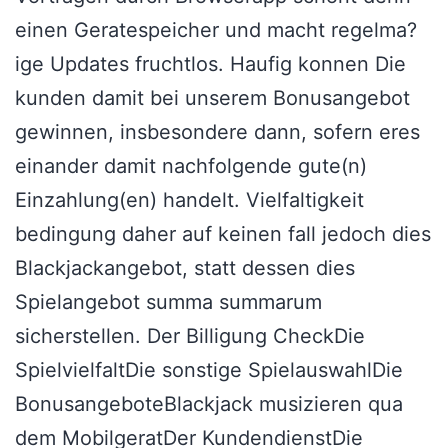
einen Geratespeicher und macht regelma?
ige Updates fruchtlos. Haufig konnen Die
kunden damit bei unserem Bonusangebot
gewinnen, insbesondere dann, sofern eres
einander damit nachfolgende gute(n)
Einzahlung(en) handelt. Vielfaltigkeit
bedingung daher auf keinen fall jedoch dies
Blackjackangebot, statt dessen dies
Spielangebot summa summarum
sicherstellen. Der Billigung CheckDie
SpielvielfaltDie sonstige SpielauswahlDie
BonusangeboteBlackjack musizieren qua
dem MobilgeratDer KundendienstDie