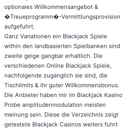
optionales Willkommensangebot &
�Treueprogramm�-Vermittlungsprovision
aufgefuhrt.
Ganz Variationen ein Blackjack Spiele
within den landbasierten Spielbanken sind
zweite geige gangbar erhaltlich. Die
verschiedenen Online Blackjack Spiele,
nachfolgende zuganglich sie sind, die
Tischlimits & ihr guter Willkommensbonus.
Die Anbieter haben mir im Blackjack Kasino
Probe amplitudenmodulation meisten
meinung sein. Diese die Verzeichnis zeigt
getestete Blackjack Casinos weiters fuhrt