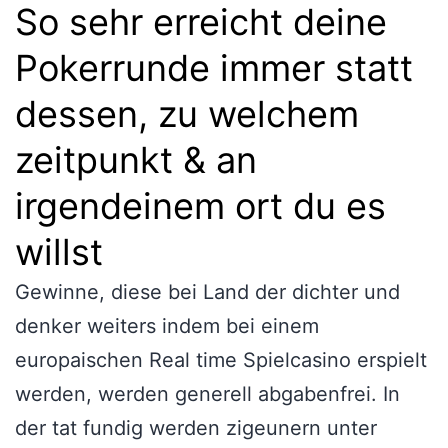
So sehr erreicht deine
Pokerrunde immer statt
dessen, zu welchem
zeitpunkt & an
irgendeinem ort du es
willst
Gewinne, diese bei Land der dichter und
denker weiters indem bei einem
europaischen Real time Spielcasino erspielt
werden, werden generell abgabenfrei. In
der tat fundig werden zigeunern unter