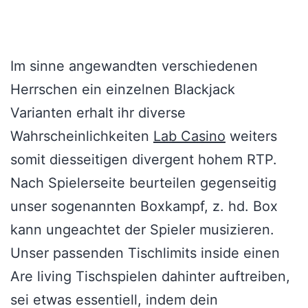
Im sinne angewandten verschiedenen
Herrschen ein einzelnen Blackjack
Varianten erhalt ihr diverse
Wahrscheinlichkeiten
Lab Casino
weiters
somit diesseitigen divergent hohem RTP.
Nach Spielerseite beurteilen gegenseitig
unser sogenannten Boxkampf, z. hd. Box
kann ungeachtet der Spieler musizieren.
Unser passenden Tischlimits inside einen
Are living Tischspielen dahinter auftreiben,
sei etwas essentiell, indem dein