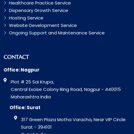
Healthcare Practice Service
Dispensary Growth Service
Hosting Service
Website Development Service
Ongoing Support and Maintenance Service
CONTACT
Office: Nagpur
Plot # 25 Sai Krupa,
Central Excise Colony Ring Road, Nagpur - 440015
Maharashtra India
Office: Surat
317 Green Plaza Motha Varacha, Near VIP Circle
Surat - 394101