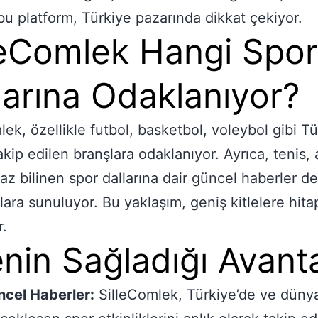
bu platform, Türkiye pazarında dikkat çekiyor.
leComlek Hangi Spor
larına Odaklanıyor?
lek, özellikle futbol, basketbol, voleybol gibi T
akip edilen branşlara odaklanıyor. Ayrıca, tenis, 
az bilinen spor dallarına dair güncel haberler de
ara sunuluyor. Bu yaklaşım, geniş kitlelere hit
r.
enin Sağladığı Avanta
cel Haberler:
SilleComlek, Türkiye’de ve düny