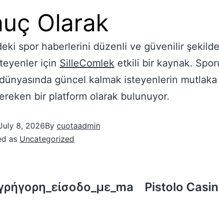
uç Olarak
deki spor haberlerini düzenli ve güvenilir şekilde
teyenler için
SilleComlek
etkili bir kaynak. Spo
dünyasında güncel kalmak isteyenlerin mutlaka
ereken bir platform olarak bulunuyor.
July 8, 2026
By
cuotaadmin
ed as
Uncategorized
_γρήγορη_είσοδο_με_ma
Pistolo Casi