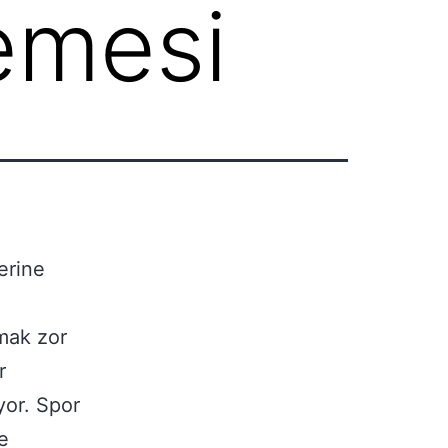
emesi
erine
lmak zor
r
yor. Spor
e