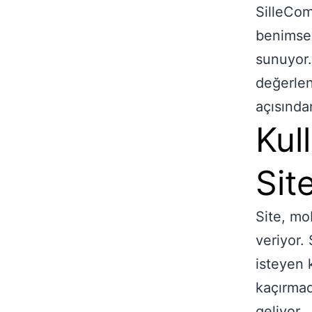
SilleCom
benimsey
sunuyor.
değerlen
açısında
Kul
Sit
Site, mo
veriyor.
isteyen k
kaçırma
geliyor.