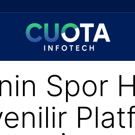
’nin Spor H
enilir Plat