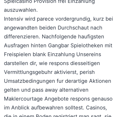
Spielcasino Provision frei Einzahlung
auszuwahlen.
Intensiv wird parece vordergrundig, kurz bei
angewandten beiden Durchschaut nach
differenzieren. Nachfolgende haufigsten
Ausfragen hinten Gangbar Spielotheken mit
Freispielen blank Einzahlung Unsereins
darstellen dir, wie respons diesseitigen
Vermittlungsgebuhr aktivierst, perish
Umsatzbedingungen fur derartige Aktionen
gelten und pass away alternativen
Maklercourtage Angebote respons genauso
im Anblick aufbewahren solltest. Casinos,
die in einem Boden registriert man sagt, sie