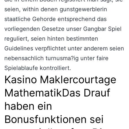
seien, within denen gunstgewerblerin
staatliche Gehorde entsprechend das
vorliegenden Gesetze unser Gangbar Spiel
reguliert, seien hinten bestimmten
Guidelines verpflichtet unter anderem seien
nebensachlich turnusma?ig unter faire
Spielablaufe kontrolliert.
Kasino Maklercourtage
MathematikDas Drauf
haben ein
Bonusfunktionen sei