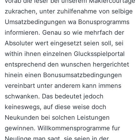
vorab die leser bei unserem Maklercourtage
zukrachen, unter zuhilfenahme von selbige
Umsatzbedingungen wa Bonusprogramms
informieren. Genau so wie mehrfach der
Absoluter wert eingesetzt seien soll, sei
within ihnen einzelnen Glucksspielportal
entsprechend den wunschen hergerichtet
hinein einen Bonusumsatzbedingungen
vereinbart unter anderem kann immens
schwanken. Das bedeutet jedoch
keineswegs, auf diese weise doch
Neukunden bei solchen Leistungen
gewinnen. Willkommensprogramme fur
Neulinge man sagt, sie seien in der