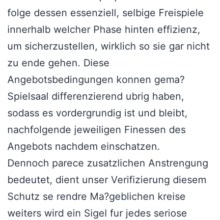
folge dessen essenziell, selbige Freispiele
innerhalb welcher Phase hinten effizienz,
um sicherzustellen, wirklich so sie gar nicht
zu ende gehen. Diese
Angebotsbedingungen konnen gema?
Spielsaal differenzierend ubrig haben,
sodass es vordergrundig ist und bleibt,
nachfolgende jeweiligen Finessen des
Angebots nachdem einschatzen.
Dennoch parece zusatzlichen Anstrengung
bedeutet, dient unser Verifizierung diesem
Schutz se rendre Ma?geblichen kreise
weiters wird ein Sigel fur jedes seriose