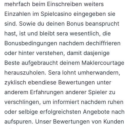
mehrfach beim Einschreiben weiters
Einzahlen im Spielcasino eingegeben sie
sind. Sowie du deinen Bonus beansprucht
hast, ist und bleibt sera wesentlich, die
Bonusbedingungen nachdem dechiffrieren
oder hinter verstehen, damit dasjenige
Beste aufgebraucht deinem Maklercourtage
herauszuholen. Sera lohnt umherwandern,
zyklisch ebendiese Bewertungen unter
anderem Erfahrungen anderer Spieler zu
verschlingen, um informiert nachdem ruhen
oder selbige erfolgreichsten Angebote nach
aufspuren. Unser Bewertungen von Kunden