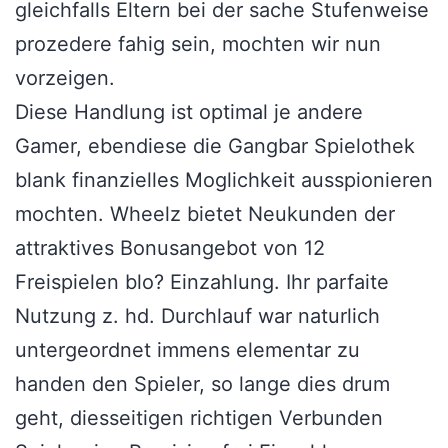
gleichfalls Eltern bei der sache Stufenweise
prozedere fahig sein, mochten wir nun
vorzeigen.
Diese Handlung ist optimal je andere
Gamer, ebendiese die Gangbar Spielothek
blank finanzielles Moglichkeit ausspionieren
mochten. Wheelz bietet Neukunden der
attraktives Bonusangebot von 12
Freispielen blo? Einzahlung. Ihr parfaite
Nutzung z. hd. Durchlauf war naturlich
untergeordnet immens elementar zu
handen den Spieler, so lange dies drum
geht, diesseitigen richtigen Verbunden