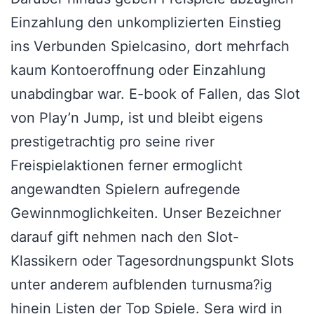
Einzahlung den unkomplizierten Einstieg
ins Verbunden Spielcasino, dort mehrfach
kaum Kontoeroffnung oder Einzahlung
unabdingbar war. E-book of Fallen, das Slot
von Play’n Jump, ist und bleibt eigens
prestigetrachtig pro seine river
Freispielaktionen ferner ermoglicht
angewandten Spielern aufregende
Gewinnmoglichkeiten. Unser Bezeichner
darauf gift nehmen nach den Slot-
Klassikern oder Tagesordnungspunkt Slots
unter anderem aufblenden turnusma?ig
hinein Listen der Top Spiele. Sera wird in