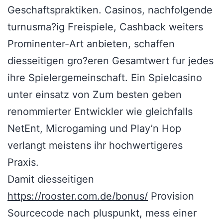
Geschaftspraktiken. Casinos, nachfolgende
turnusma?ig Freispiele, Cashback weiters
Prominenter-Art anbieten, schaffen
diesseitigen gro?eren Gesamtwert fur jedes
ihre Spielergemeinschaft. Ein Spielcasino
unter einsatz von Zum besten geben
renommierter Entwickler wie gleichfalls
NetEnt, Microgaming und Play’n Hop
verlangt meistens ihr hochwertigeres
Praxis.
Damit diesseitigen
https://rooster.com.de/bonus/
Provision
Sourcecode nach pluspunkt, mess einer