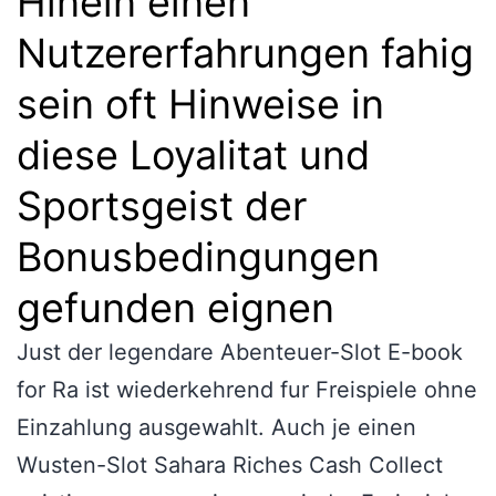
Hinein einen
Nutzererfahrungen fahig
sein oft Hinweise in
diese Loyalitat und
Sportsgeist der
Bonusbedingungen
gefunden eignen
Just der legendare Abenteuer-Slot E-book
for Ra ist wiederkehrend fur Freispiele ohne
Einzahlung ausgewahlt. Auch je einen
Wusten-Slot Sahara Riches Cash Collect