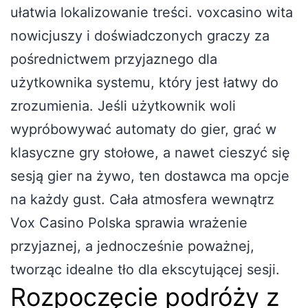
ułatwia lokalizowanie treści. voxcasino wita
nowicjuszy i doświadczonych graczy za
pośrednictwem przyjaznego dla
użytkownika systemu, który jest łatwy do
zrozumienia. Jeśli użytkownik woli
wypróbowywać automaty do gier, grać w
klasyczne gry stołowe, a nawet cieszyć się
sesją gier na żywo, ten dostawca ma opcje
na każdy gust. Cała atmosfera wewnątrz
Vox Casino Polska sprawia wrażenie
przyjaznej, a jednocześnie poważnej,
tworząc idealne tło dla ekscytującej sesji.
Rozpoczęcie podróży z