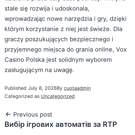
stale się rozwija i udoskonala,
wprowadzając nowe narzędzia i gry, dzięki
którym korzystanie z niej jest świeże. Dla
graczy poszukujących bezpiecznego i
przyjemnego miejsca do grania online, Vox
Casino Polska jest solidnym wyborem
zasługującym na uwagę.
Published
July 8, 2026
By
cuotaadmin
Categorized as
Uncategorized
Previous post
Вибір ігрових автоматів за RTP