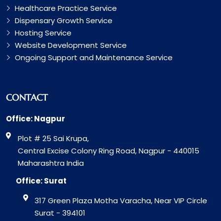
Healthcare Practice Service
Dispensary Growth Service
Hosting Service
Website Development Service
Ongoing Support and Maintenance Service
CONTACT
Office: Nagpur
Plot # 25 Sai Krupa,
Central Excise Colony Ring Road, Nagpur - 440015
Maharashtra India
Office: Surat
317 Green Plaza Motha Varacha, Near VIP Circle
Surat - 394101