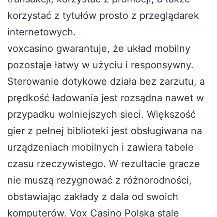
korzystać z tytułów prosto z przeglądarek
internetowych.
voxcasino gwarantuje, że układ mobilny
pozostaje łatwy w użyciu i responsywny.
Sterowanie dotykowe działa bez zarzutu, a
prędkość ładowania jest rozsądna nawet w
przypadku wolniejszych sieci. Większość
gier z pełnej biblioteki jest obsługiwana na
urządzeniach mobilnych i zawiera tabele
czasu rzeczywistego. W rezultacie gracze
nie muszą rezygnować z różnorodności,
obstawiając zakłady z dala od swoich
komputerów. Vox Casino Polska stale