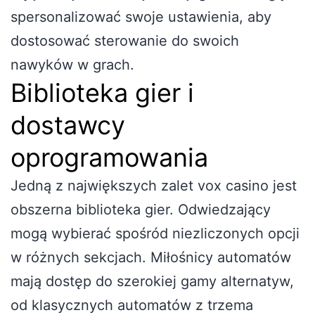
spersonalizować swoje ustawienia, aby
dostosować sterowanie do swoich
nawyków w grach.
Biblioteka gier i
dostawcy
oprogramowania
Jedną z największych zalet vox casino jest
obszerna biblioteka gier. Odwiedzający
mogą wybierać spośród niezliczonych opcji
w różnych sekcjach. Miłośnicy automatów
mają dostęp do szerokiej gamy alternatyw,
od klasycznych automatów z trzema