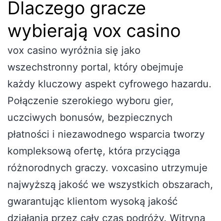
Dlaczego gracze
wybierają vox casino
vox casino wyróżnia się jako
wszechstronny portal, który obejmuje
każdy kluczowy aspekt cyfrowego hazardu.
Połączenie szerokiego wyboru gier,
uczciwych bonusów, bezpiecznych
płatności i niezawodnego wsparcia tworzy
kompleksową ofertę, która przyciąga
różnorodnych graczy. voxcasino utrzymuje
najwyższą jakość we wszystkich obszarach,
gwarantując klientom wysoką jakość
działania przez cały czas podróży. Witryna