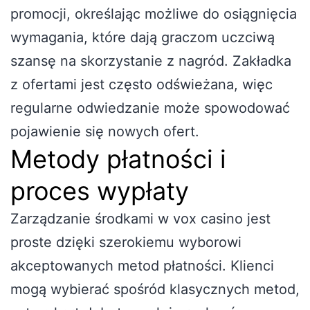
promocji, określając możliwe do osiągnięcia
wymagania, które dają graczom uczciwą
szansę na skorzystanie z nagród. Zakładka
z ofertami jest często odświeżana, więc
regularne odwiedzanie może spowodować
pojawienie się nowych ofert.
Metody płatności i
proces wypłaty
Zarządzanie środkami w vox casino jest
proste dzięki szerokiemu wyborowi
akceptowanych metod płatności. Klienci
mogą wybierać spośród klasycznych metod,