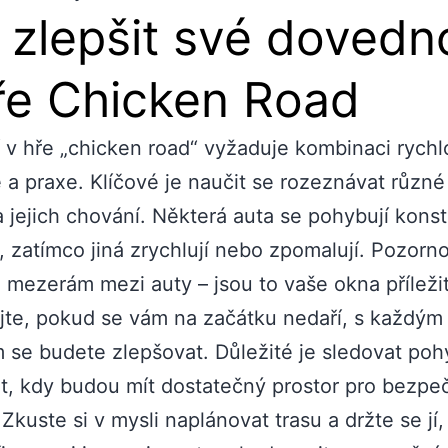
 zlepšit své dovedn
ře Chicken Road
 v hře „chicken road“ vyžaduje kombinaci rychlo
e a praxe. Klíčové je naučit se rozeznávat různé
a jejich chování. Některá auta se pohybují konst
í, zatímco jiná zrychlují nebo zpomalují. Pozorn
i mezerám mezi auty – jsou to vaše okna příležit
te, pokud se vám na začátku nedaří, s každým
se budete zlepšovat. Důležité je sledovat poh
t, kdy budou mít dostatečný prostor pro bezpe
 Zkuste si v mysli naplánovat trasu a držte se jí,