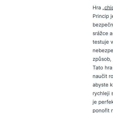
Hra „
chi
Princip 
bezpečně
srážce a
testuje 
nebezpeč
způsob, j
Tato hra 
naučit r
abyste k
rychleji
je perfe
ponořit 