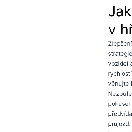
Jak
v h
Zlepšení
strategi
vozidel 
rychlost
věnujte 
Nezoufej
pokusem 
předvída
průjezd.