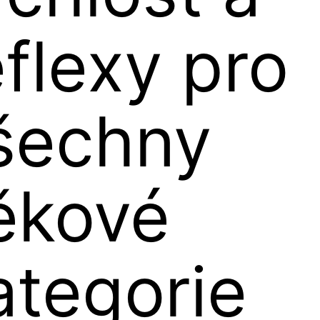
eflexy pro
šechny
ěkové
ategorie