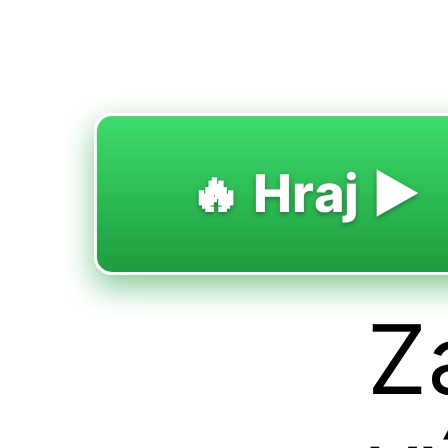
🔥 Hraj ▶️
Z