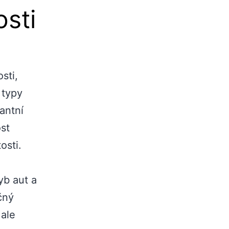
osti
sti,
 typy
antní
ost
osti.
yb aut a
čný
 ale