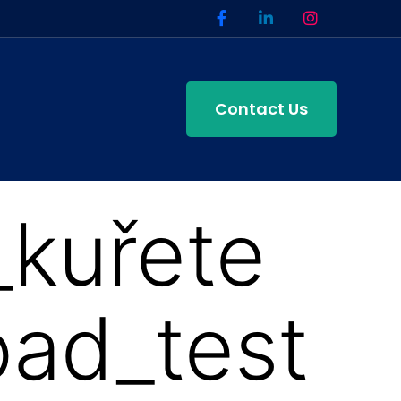
Contact Us
kuřete
ad_test