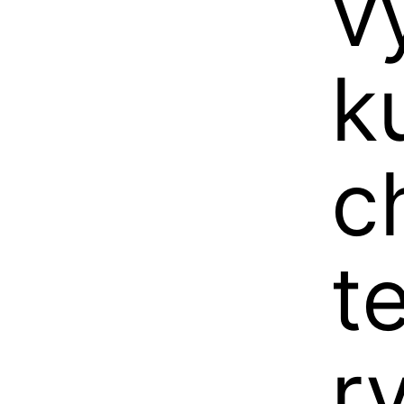
v
k
c
t
r