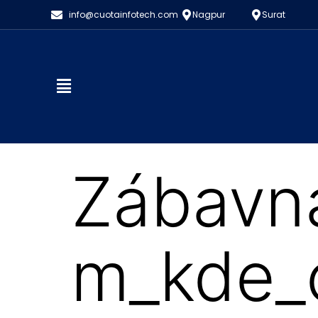
info@cuotainfotech.com
Nagpur
Surat
Zábavná
m_kde_c