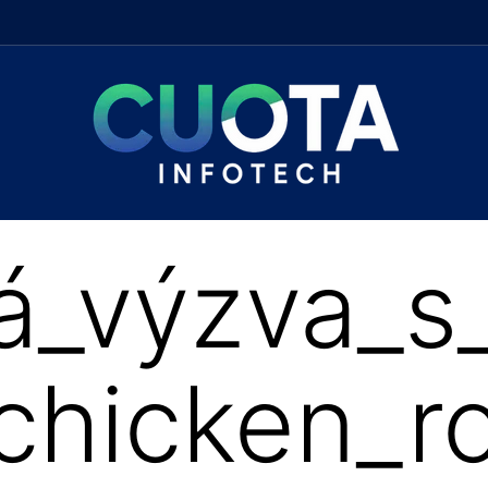
_výzva_s_
hicken_ro