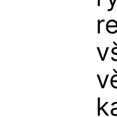
r
v
v
k