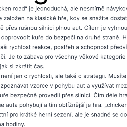
cken road
“ je jednoduchá, ale nesmírně návyko
je založen na klasické hře, kdy se snažíte dosta
 přes rušnou silnici plnou aut. Cílem je vyhnou
 doprovodit kuře do bezpečí na druhé straně. H
vaši rychlost reakce, postřeh a schopnost předv
í. Je to zábava pro všechny věkové kategorie 
ak si zkrátit čas.
není jen o rychlosti, ale také o strategii. Musíte
ozpoznávat vzorce v pohybu aut a využívat mez
uře bezpečně provedli přes silnici. Čím déle hra
 se auta pohybují a tím obtížnější je hra. „chicke
ktní pro krátké herní sezení, ale je snadné se do
na hodiny.