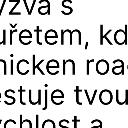
ýzva s
uřetem, k
hicken ro
estuje tvo
ychlost a