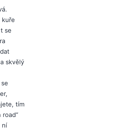
vá.
t kuře
t se
ra
ídat
a skvělý
 se
er,
jete, tím
n road“
 ní