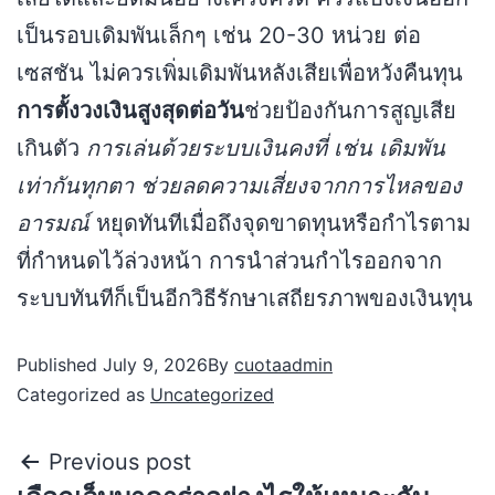
เป็นรอบเดิมพันเล็กๆ เช่น 20-30 หน่วย ต่อ
เซสชัน ไม่ควรเพิ่มเดิมพันหลังเสียเพื่อหวังคืนทุน
การตั้งวงเงินสูงสุดต่อวัน
ช่วยป้องกันการสูญเสีย
เกินตัว
การเล่นด้วยระบบเงินคงที่ เช่น เดิมพัน
เท่ากันทุกตา ช่วยลดความเสี่ยงจากการไหลของ
อารมณ์
หยุดทันทีเมื่อถึงจุดขาดทุนหรือกำไรตาม
ที่กำหนดไว้ล่วงหน้า การนำส่วนกำไรออกจาก
ระบบทันทีก็เป็นอีกวิธีรักษาเสถียรภาพของเงินทุน
Published
July 9, 2026
By
cuotaadmin
Categorized as
Uncategorized
Previous post