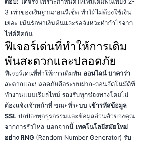
ตอบ:
ได้จริง เพราะกำหนดให้เพิ่มเดิมพันเพียง 2-
3 เท่าของเงินฐานก่อนรีเซ็ต ทำให้ไม่ต้องใช้เงิน
เยอะ เน้นรักษาเงินต้นและรอจังหวะทำกำไรจาก
ไฟต์ติดกัน
ฟีเจอร์เด่นที่ทำให้การเดิม
พันสะดวกและปลอดภัย
ฟีเจอร์เด่นที่ทำให้การเดิมพัน
ออนไลน์ บาคาร่า
สะดวกและปลอดภัยคือระบบฝาก-ถอนอัตโนมัติที่
ทำงานแบบเรียลไทม์ รองรับทุกช่องทางโดยไม่
ต้องแจ้งเจ้าหน้าที่ ขณะที่ระบบ
เข้ารหัสข้อมูล
SSL
ปกป้องทุกธุรกรรมและข้อมูลส่วนตัวของคุณ
จากการรั่วไหล นอกจากนี้
เทคโนโลยีสมัยใหม่
อย่าง RNG
(Random Number Generator) รับ