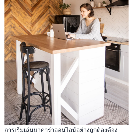
การเริ่มเล่นบาคาร่าออนไลน์อย่างถูกต้องต้อง