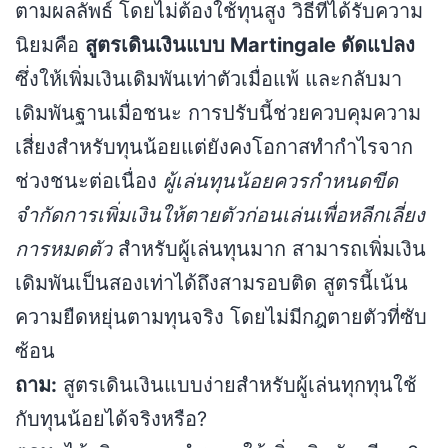
ตามผลลัพธ์ โดยไม่ต้องใช้ทุนสูง วิธีที่ได้รับความ
นิยมคือ
สูตรเดินเงินแบบ Martingale ดัดแปลง
ซึ่งให้เพิ่มเงินเดิมพันเท่าตัวเมื่อแพ้ และกลับมา
เดิมพันฐานเมื่อชนะ การปรับนี้ช่วยควบคุมความ
เสี่ยงสำหรับทุนน้อยแต่ยังคงโอกาสทำกำไรจาก
ช่วงชนะต่อเนื่อง
ผู้เล่นทุนน้อยควรกำหนดขีด
จำกัดการเพิ่มเงินให้ตายตัวก่อนเล่นเพื่อหลีกเลี่ยง
การหมดตัว
สำหรับผู้เล่นทุนมาก สามารถเพิ่มเงิน
เดิมพันเป็นสองเท่าได้ถึงสามรอบติด สูตรนี้เน้น
ความยืดหยุ่นตามทุนจริง โดยไม่มีกฎตายตัวที่ซับ
ซ้อน
ถาม:
สูตรเดินเงินแบบง่ายสำหรับผู้เล่นทุกทุนใช้
กับทุนน้อยได้จริงหรือ?