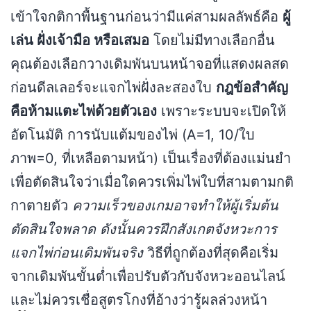
เข้าใจกติกาพื้นฐานก่อนว่ามีแค่สามผลลัพธ์คือ
ผู้
เล่น ฝั่งเจ้ามือ หรือเสมอ
โดยไม่มีทางเลือกอื่น
คุณต้องเลือกวางเดิมพันบนหน้าจอที่แสดงผลสด
ก่อนดีลเลอร์จะแจกไพ่ฝั่งละสองใบ
กฎข้อสำคัญ
คือห้ามแตะไพ่ด้วยตัวเอง
เพราะระบบจะเปิดให้
อัตโนมัติ การนับแต้มของไพ่ (A=1, 10/ใบ
ภาพ=0, ที่เหลือตามหน้า) เป็นเรื่องที่ต้องแม่นยำ
เพื่อตัดสินใจว่าเมื่อใดควรเพิ่มไพ่ใบที่สามตามกติ
กาตายตัว
ความเร็วของเกมอาจทำให้ผู้เริ่มต้น
ตัดสินใจพลาด ดังนั้นควรฝึกสังเกตจังหวะการ
แจกไพ่ก่อนเดิมพันจริง
วิธีที่ถูกต้องที่สุดคือเริ่ม
จากเดิมพันขั้นต่ำเพื่อปรับตัวกับจังหวะออนไลน์
และไม่ควรเชื่อสูตรโกงที่อ้างว่ารู้ผลล่วงหน้า