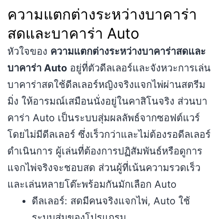
ความแตกต่างระหว่างบาคาร่า
สดและบาคาร่า Auto
หัวใจของ
ความแตกต่างระหว่างบาคาร่าสดและ
บาคาร่า Auto
อยู่ที่ตัวดีลเลอร์และจังหวะการเล่น
บาคาร่าสดใช้ดีลเลอร์หญิงจริงแจกไพ่ผ่านสตรีม
มิ่ง ให้อารมณ์เสมือนนั่งอยู่ในคาสิโนจริง ส่วนบา
คาร่า Auto เป็นระบบสุ่มผลลัพธ์จากซอฟต์แวร์
โดยไม่มีดีลเลอร์ ซึ่งเร็วกว่าและไม่ต้องรอดีลเลอร์
ดำเนินการ ผู้เล่นที่ต้องการปฏิสัมพันธ์หรือดูการ
แจกไพ่จริงจะชอบสด ส่วนผู้ที่เน้นความรวดเร็ว
และเล่นหลายโต๊ะพร้อมกันมักเลือก Auto
ดีลเลอร์: สดมีคนจริงแจกไพ่, Auto ใช้
ระบบสุ่มของโปรแกรม