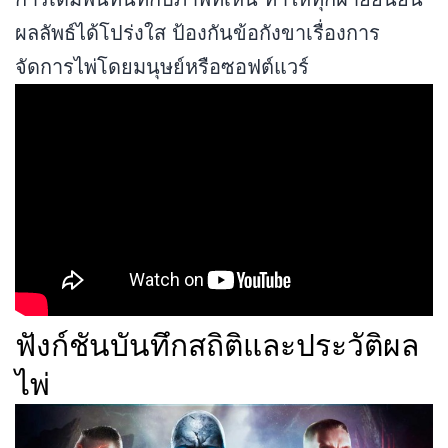
ผลลัพธ์ได้โปร่งใส ป้องกันข้อกังขาเรื่องการ
จัดการไพ่โดยมนุษย์หรือซอฟต์แวร์
ฟังก์ชันบันทึกสถิติและประวัติผล
ไพ่