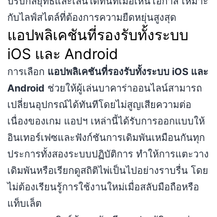
ปรับกลยุทธ์และเล่นได้ทันทีเมื่อเห็นโอกาส เหมาะ
กับไลฟ์สไตล์ที่ต้องการความยืดหยุ่นสูงสุด
แอปพลิเคชันที่รองรับทั้งระบบ
iOS และ Android
การเลือก
แอปพลิเคชันที่รองรับทั้งระบบ iOS และ
Android
ช่วยให้ผู้เล่นบาคาร่าออนไลน์สามารถ
เปลี่ยนอุปกรณ์ได้ทันทีโดยไม่สูญเสียความต่อ
เนื่องของเกม แอปฯ เหล่านี้ได้รับการออกแบบให้
อินเทอร์เฟซและฟังก์ชันการเดิมพันเหมือนกันทุก
ประการทั้งสองระบบปฏิบัติการ ทำให้การแตะวาง
เดิมพันหรือเรียกดูสถิติไพ่เป็นไปอย่างราบรื่น โดย
ไม่ต้องเรียนรู้การใช้งานใหม่เมื่อสลับมือถือหรือ
แท็บเล็ต