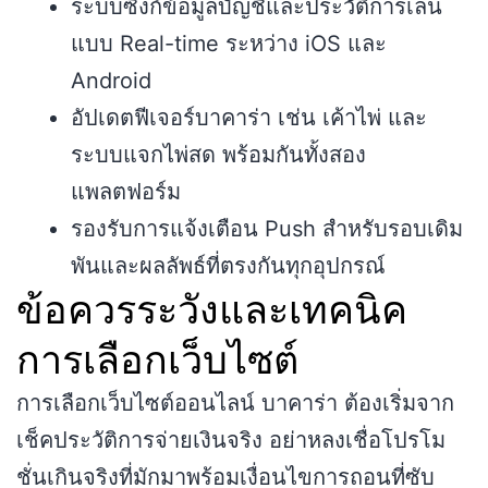
ระบบซิงก์ข้อมูลบัญชีและประวัติการเล่น
แบบ Real-time ระหว่าง iOS และ
Android
อัปเดตฟีเจอร์บาคาร่า เช่น เค้าไพ่ และ
ระบบแจกไพ่สด พร้อมกันทั้งสอง
แพลตฟอร์ม
รองรับการแจ้งเตือน Push สำหรับรอบเดิม
พันและผลลัพธ์ที่ตรงกันทุกอุปกรณ์
ข้อควรระวังและเทคนิค
การเลือกเว็บไซต์
การเลือกเว็บไซต์ออนไลน์ บาคาร่า ต้องเริ่มจาก
เช็คประวัติการจ่ายเงินจริง อย่าหลงเชื่อโปรโม
ชั่นเกินจริงที่มักมาพร้อมเงื่อนไขการถอนที่ซับ