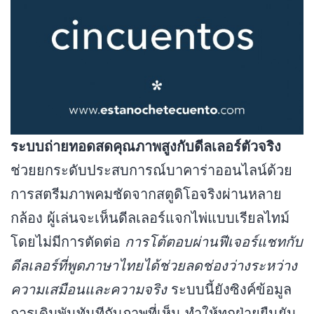
ระบบถ่ายทอดสดคุณภาพสูงกับดีลเลอร์ตัวจริง
ช่วยยกระดับประสบการณ์บาคาร่าออนไลน์ด้วย
การสตรีมภาพคมชัดจากสตูดิโอจริงผ่านหลาย
กล้อง ผู้เล่นจะเห็นดีลเลอร์แจกไพ่แบบเรียลไทม์
โดยไม่มีการตัดต่อ
การโต้ตอบผ่านฟีเจอร์แชทกับ
ดีลเลอร์ที่พูดภาษาไทยได้ช่วยลดช่องว่างระหว่าง
ความเสมือนและความจริง
ระบบนี้ยังซิงค์ข้อมูล
การเดิมพันทันทีกับภาพที่เห็น ทำให้ทุกฝ่ายยืนยัน