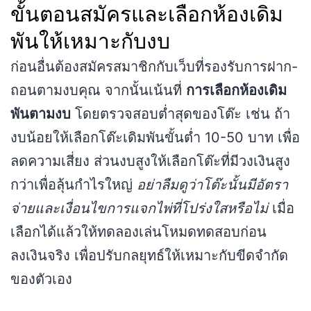
ขั้นตอนสมัครและเลือกห้องเดิม
พันให้เหมาะกับงบ
ก่อนอื่นต้องสมัครสมาชิกกับเว็บที่รองรับการฝาก-
ถอนตามงบคุณ จากนั้นเน้นที่
การเลือกห้องเดิม
พันตามงบ
โดยตรวจสอบต่ำสุดของโต๊ะ เช่น ถ้า
งบน้อยให้เลือกโต๊ะเดิมพันขั้นต่ำ 10-50 บาท เพื่อ
ลดความเสี่ยง ส่วนงบสูงให้เลือกโต๊ะที่มีวงเงินสูง
กว่าเพื่อลุ้นกำไรใหญ่
อย่าลืมดูว่าโต๊ะนั้นมีอัตรา
จ่ายและเงื่อนไขการแจกไพ่ที่โปร่งใสหรือไม่
เมื่อ
เลือกได้แล้วให้ทดลองเล่นโหมดทดสอบก่อน
ลงเงินจริง เพื่อปรับกลยุทธ์ให้เหมาะกับขีดจำกัด
ของตัวเอง