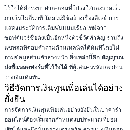
ไว้ใจได้คือระบบฝาก-ถอนที่โปร่งใสและรวดเร็ว
ภายในไม่กี่นาที โดยไม่มีข้ออ้างเรื่องดีเลย์ การ
แสดงประวัติการเดิมพันแบบเรียลไทม์จาก
ซอฟต์แวร์ชื่อดังเป็นอีกหนึ่งตัวชี้วัดสำคัญ รวมถึง
แชทสดที่ตอบคำถามด้านเทคนิคได้ทันทีโดยไม่
ถามข้อมูลส่วนตัวล่วงหน้า สิ่งเหล่านี้คือ
สัญญาณ
บ่งชี้แพลตฟอร์มที่ไว้ใจได้
ที่ผู้เล่นควรสังเกตก่อน
วางเงินเดิมพัน
วิธีจัดการเงินทุนเพื่อเล่นได้อย่าง
ยั่งยืน
การจัดการเงินทุนเพื่อเล่นอย่างยั่งยืนในบาคาร่า
ออนไลน์ต้องเริ่มจากกำหนดงบประมาณที่ยอม
เสียได้และยึดมั่นอย่างเคร่งครัด ควรแบ่งเงินออก