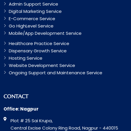
Admin Support Service
Digital Marketing Service
E-Commerce Service
Go HighLevel Service
Mobile/App Development Service
Healthcare Practice Service
Dispensary Growth Service
Hosting Service
Website Development Service
Ongoing Support and Maintenance Service
CONTACT
Office: Nagpur
Plot # 25 Sai Krupa,
Central Excise Colony Ring Road, Nagpur - 440015