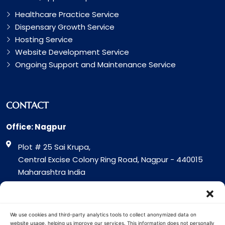
Healthcare Practice Service
Dispensary Growth Service
Hosting Service
Website Development Service
Ongoing Support and Maintenance Service
CONTACT
Office: Nagpur
Plot # 25 Sai Krupa,
Central Excise Colony Ring Road, Nagpur - 440015
Maharashtra India
Office: Surat
317 Green Plaza Motha Varacha, Near VIP Circle
We use cookies and third-party analytics tools to collect anonymized data on
Surat - 394101
website usage, helping us improve our services. This information does not personally