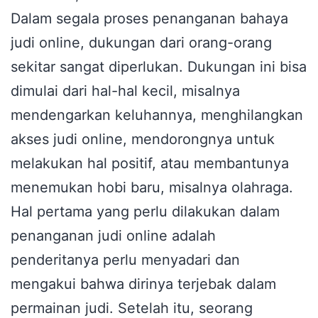
Dalam segala proses penanganan bahaya
judi online, dukungan dari orang-orang
sekitar sangat diperlukan. Dukungan ini bisa
dimulai dari hal-hal kecil, misalnya
mendengarkan keluhannya, menghilangkan
akses judi online, mendorongnya untuk
melakukan hal positif, atau membantunya
menemukan hobi baru, misalnya olahraga.
Hal pertama yang perlu dilakukan dalam
penanganan judi online adalah
penderitanya perlu menyadari dan
mengakui bahwa dirinya terjebak dalam
permainan judi. Setelah itu, seorang