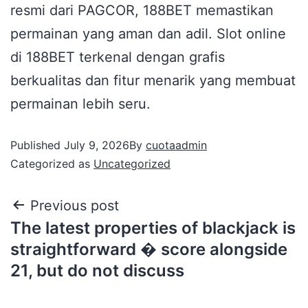
resmi dari PAGCOR, 188BET memastikan
permainan yang aman dan adil. Slot online
di 188BET terkenal dengan grafis
berkualitas dan fitur menarik yang membuat
permainan lebih seru.
Published
July 9, 2026
By
cuotaadmin
Categorized as
Uncategorized
Previous post
The latest properties of blackjack is
straightforward � score alongside
21, but do not discuss