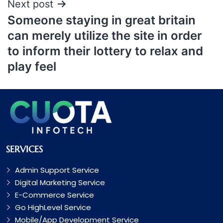
Next post
Someone staying in great britain
can merely utilize the site in order
to inform their lottery to relax and
play feel
SERVICES
Admin Support Service
Digital Marketing Service
E-Commerce Service
Go HighLevel Service
Mobile/App Development Service