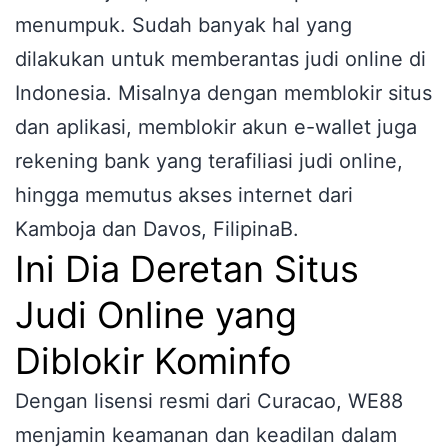
menumpuk. Sudah banyak hal yang
dilakukan untuk memberantas judi online di
Indonesia. Misalnya dengan memblokir situs
dan aplikasi, memblokir akun e-wallet juga
rekening bank yang terafiliasi judi online,
hingga memutus akses internet dari
Kamboja dan Davos, FilipinaB.
Ini Dia Deretan Situs
Judi Online yang
Diblokir Kominfo
Dengan lisensi resmi dari Curacao, WE88
menjamin keamanan dan keadilan dalam