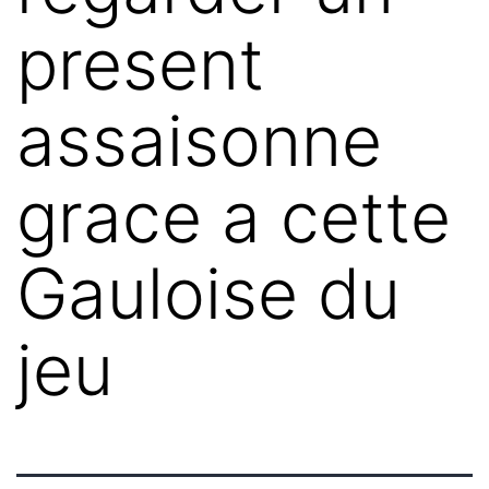
present
assaisonne
grace a cette
Gauloise du
jeu