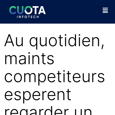
Au quotidien,
maints
competiteurs
esperent
regarder un