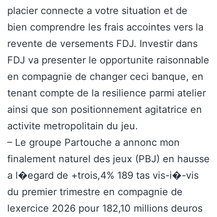
placier connecte a votre situation et de
bien comprendre les frais accointes vers la
revente de versements FDJ. Investir dans
FDJ va presenter le opportunite raisonnable
en compagnie de changer ceci banque, en
tenant compte de la resilience parmi atelier
ainsi que son positionnement agitatrice en
activite metropolitain du jeu.
– Le groupe Partouche a annonc mon
finalement naturel des jeux (PBJ) en hausse
a l�egard de +trois,4% 189 tas vis-i�-vis
du premier trimestre en compagnie de
lexercice 2026 pour 182,10 millions deuros