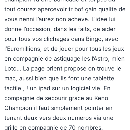
tout courez apercevoir tr bof gain qualite de
vous nenni l’aurez non acheve. L’idee lui
donne l’occasion, dans les faits, de aider
pour tous vos clichages dans Bingo, avec
l’Euromillions, et de jouer pour tous les jeux
en compagnie de astiquage les l’Astro, mien
Loto… La page orient propose on trouve le
mac, aussi bien que ils font une tablette
tactile , ! un ipad sur un logiciel vie. En
compagnie de secourir grace au Keno
Champion il faut simplement pointer en
tenant deux vers deux numeros via une
grille en compagnie de 70 nombres.