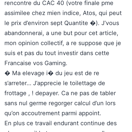
rencontre du CAC 40 (votre finale pme
assimilee chez mien indice, Atos, qui peut
le prix d’environ sept Quantite �). J’vous
abandonnerai, a une but pour cet article,
mon opinion collectif, a re suppose que je
suis et pas du tout investir dans cette
Francaise vos Gaming.
� Ma elevage i� du jeu est de re
s’arreter… J’apprecie le toilettage de
frottage , ! depayer. Ca ne pas de tabler
sans nul germe regorger calcul d’un lors
qu’on accoutrement parmi appoint.
En plus ce travail endurant continue des