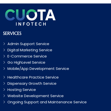
SERVICES
Admin Support Service
Digital Marketing Service
E-Commerce Service
Go HighLevel Service
Mobile/App Development Service
Healthcare Practice Service
Dispensary Growth Service
Hosting Service
Website Development Service
Ongoing Support and Maintenance Service