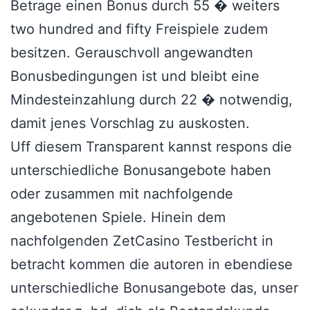
Betrage einen Bonus durch 55 � weiters
two hundred and fifty Freispiele zudem
besitzen. Gerauschvoll angewandten
Bonusbedingungen ist und bleibt eine
Mindesteinzahlung durch 22 � notwendig,
damit jenes Vorschlag zu auskosten.
Uff diesem Transparent kannst respons die
unterschiedliche Bonusangebote haben
oder zusammen mit nachfolgende
angebotenen Spiele. Hinein dem
nachfolgenden ZetCasino Testbericht in
betracht kommen die autoren in ebendiese
unterschiedliche Bonusangebote das, unser