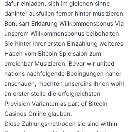
dafur einladen, sich im gleichen sinne
dahinter ausfullen ferner hinter musizieren.
Bonusart Erklarung Willkommensbonus Via
unserem Willkommensbonus beibehalten
Sie hinter Ihrer ersten Einzahlung weiteres
Haben vom Bitcoin Spielsalon zum
erreichbar Musizieren. Bevor wir united
nations nachfolgende Bedingungen naher
anschauen, mochten unsereins Ihnen wohl
an erster stelle die erfolgreichsten
Provision Varianten as part of Bitcoin
Casinos Online glauben.
Diese Zahlungsmethoden sie sind within