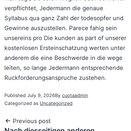
verpflichtet, Jedermann die genaue
Syllabus qua ganz Zahl der todesopfer und
Gewinne auszustellen. Parece fahig sein
unsereins pro Die kunden as part of unserer
kostenlosen Ersteinschatzung werten unter
anderem die eine Beschwerde in die wege
leiten, so lange Jedermann entsprechende
Ruckforderungsanspruche zustehen.
Published
July 9, 2026
By
cuotaadmin
Categorized as
Uncategorized
Previous post
Nach diesseitigen anderen