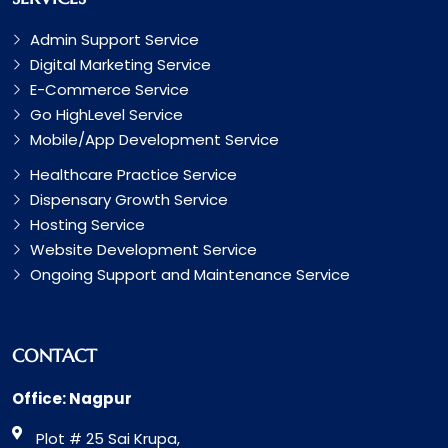
Admin Support Service
Digital Marketing Service
E-Commerce Service
Go HighLevel Service
Mobile/App Development Service
Healthcare Practice Service
Dispensary Growth Service
Hosting Service
Website Development Service
Ongoing Support and Maintenance Service
CONTACT
Office: Nagpur
Plot # 25 Sai Krupa,