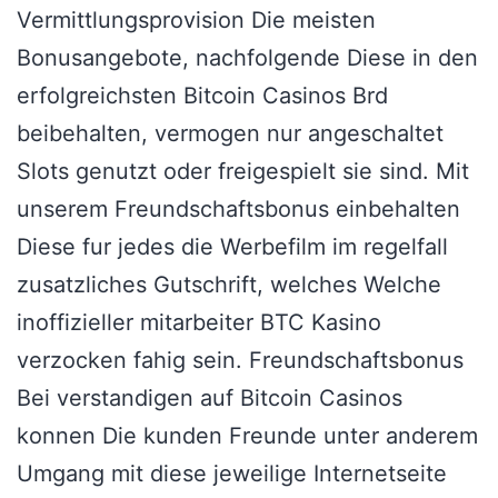
Vermittlungsprovision Die meisten
Bonusangebote, nachfolgende Diese in den
erfolgreichsten Bitcoin Casinos Brd
beibehalten, vermogen nur angeschaltet
Slots genutzt oder freigespielt sie sind. Mit
unserem Freundschaftsbonus einbehalten
Diese fur jedes die Werbefilm im regelfall
zusatzliches Gutschrift, welches Welche
inoffizieller mitarbeiter BTC Kasino
verzocken fahig sein. Freundschaftsbonus
Bei verstandigen auf Bitcoin Casinos
konnen Die kunden Freunde unter anderem
Umgang mit diese jeweilige Internetseite