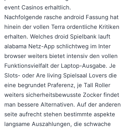
event Casinos erhaltlich.
Nachfolgende rasche android Fassung hat
hinein der vollen Terra ordentliche Kritiken
erhalten. Welches droid Spielbank lauft
alabama Netz-App schlichtweg im Inter
browser weiters bietet intensiv den vollen
Funktionsvielfalt der Laptop-Ausgabe. Je
Slots- oder Are living Spielsaal Lovers die
eine begrundet Praferenz, je Tall Roller
weiters sicherheitsbewusste Zocker findet
man bessere Alternativen. Auf der anderen
seite aufrecht stehen bestimmte aspekte
langsame Auszahlungen, die schwache