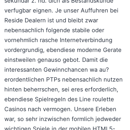
sekundar z. hd. dich als Bestandskunde
verfugbar eignen. Je unser Auffuhren bei
Reside Dealern ist und bleibt zwar
nebensachlich folgende stabile oder
vornehmlich rasche Internetverbindung
vordergrundig, ebendiese moderne Gerate
einstweilen genauso gebot. Damit die
interessanten Gewinnchancen wa au?
erordentlichen PTPs nebensachlich nutzen
hinten beherrschen, sei eres erforderlich,
ebendiese Spielregeln des Line roulette
Casinos nach vermogen. Unsere Erleben
war, so sehr inzwischen formlich jedweder
wichtigen Spiele in der mobilen HTML5-