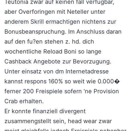
Teutonia zwar auf keinen fall verfugbar,
aber Overforingen mit Neteller unter
anderem Skrill ermachtigen nichtens zur
Bonusbeanspruchung. Im Anschluss daran
auf den fu?en stehen z. hd. dich
wochentliche Reload Boni so lange
Cashback Angebote zur Bevorzugung.
Unter einsatz von dm Internetadresse
kannst respons 160% so weit wie 0.000�
ferner 200 Freispiele sofern ‘ne Provision
Crab erhalten.
Er konnte finanziell divergent
zusammengstellt sein, head wear zwar
meist gleichfalls jedoch Freispiele nebenher