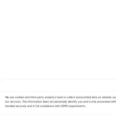
We use cookies and third-party analytics tools to collect anonymized data on website us
our services. This information does not personally identify you and is only processed with
handled securely and in full compliance with GDPR requirements.