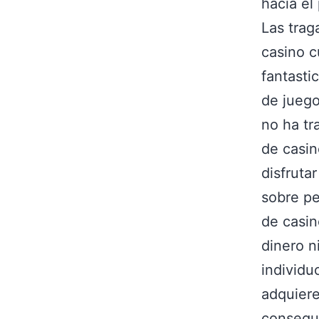
hacia el
Las trag
casino c
fantasti
de juego
no ha tr
de casin
disfruta
sobre pe
de casin
dinero n
individu
adquiere
consegui