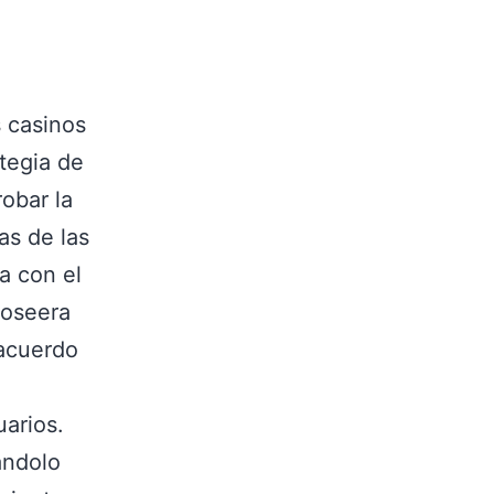
 casinos
tegia de
obar la
as de las
a con el
poseera
 acuerdo
uarios.
andolo