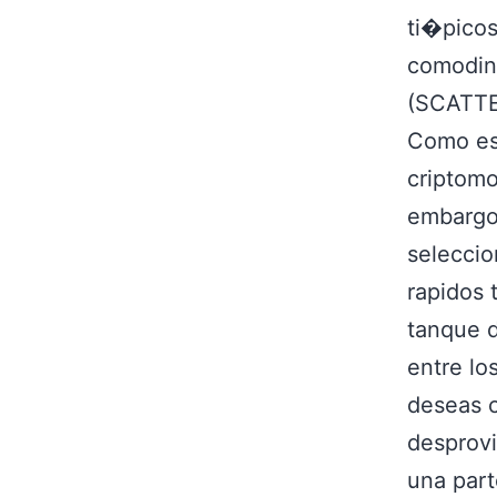
ti�picos
comodin
(SCATTE
Como est
criptomo
embargo 
seleccio
rapidos 
tanque d
entre lo
deseas c
desprovi
una part