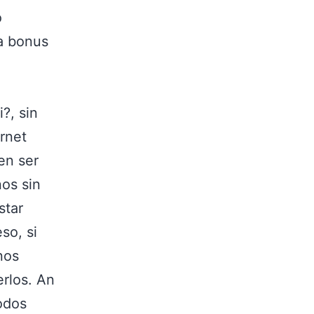
o
a bonus
?, sin
rnet
en ser
nos sin
star
so, si
nos
rlos. An
odos