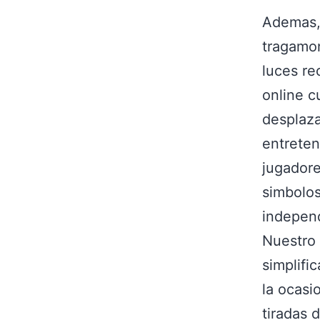
Ademas,
tragamon
luces re
online c
desplaza
entreten
jugadore
simbolos
independ
Nuestro 
simplifi
la ocasi
tiradas 