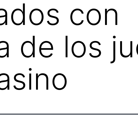
ados con
ia de los j
asino