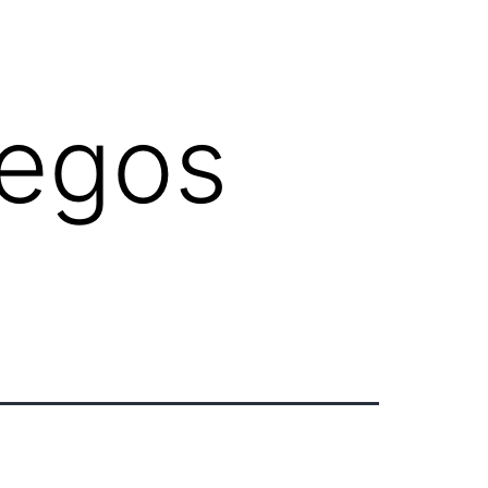
uegos