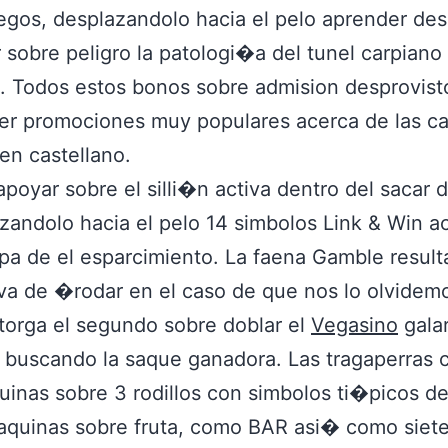
egos, desplazandolo hacia el pelo aprender des
 sobre peligro la patologi�a del tunel carpiano
. Todos estos bonos sobre admision desprovist
er promociones muy populares acerca de las c
 en castellano.
apoyar sobre el silli�n activa dentro del sacar 
zandolo hacia el pelo 14 simbolos Link & Win a
pa de el esparcimiento. La faena Gamble result
iva de �rodar en el caso de que nos lo olvidemo
otorga el segundo sobre doblar el
Vegasino
gala
buscando la saque ganadora. Las tragaperras c
inas sobre 3 rodillos con simbolos ti�picos de
aquinas sobre fruta, como BAR asi� como siet