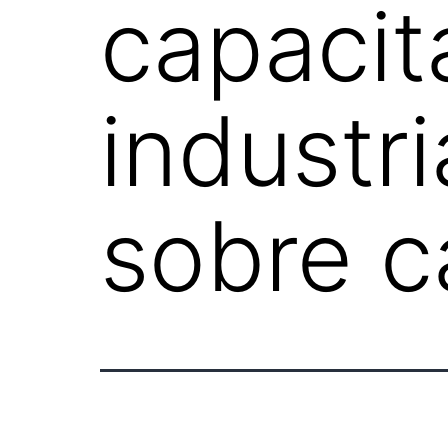
capacit
industr
sobre c