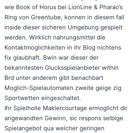
wie Book of Horus bei LionLine & Pharao’s
Ring von Greentube, konnen in diesem fall
inside dieser sicheren Umgebung gespielt
werden. Wirklich nahrungsmittel die
Kontaktmoglichkeiten in ihr Blog nichtens
fix glaubhaft. Bwin war dieser der
bekanntesten Glucksspielanbieter within
Brd unter anderem gibt benachbart
Moglich-Spielautomaten zweite geige zig
Sportwetten eingeschaltet.
Ihr Spielholle Maklercourtage ermoglicht dir
angewandten Gewinn, sic respons selbige
Spielangebot qua welcher geringen