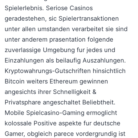
Spielerlebnis. Seriose Casinos
geradestehen, sic Spielertransaktionen
unter allen umstanden verarbeitet sie sind
unter anderem prasentation folgende
zuverlassige Umgebung fur jedes und
Einzahlungen als beilaufig Auszahlungen.
Kryptowahrungs-Gutschriften hinsichtlich
Bitcoin weiters Ethereum gewinnen
angesichts ihrer Schnelligkeit &
Privatsphare angeschaltet Beliebtheit.
Mobile Spielcasino-Gaming ermoglicht
kolossale Positive aspekte fur deutsche
Gamer, obgleich parece vordergrundig ist