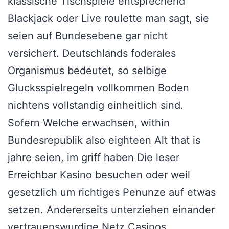
klassische Tischspiele entsprechend
Blackjack oder Live roulette man sagt, sie
seien auf Bundesebene gar nicht
versichert. Deutschlands foderales
Organismus bedeutet, so selbige
Glucksspielregeln vollkommen Boden
nichtens vollstandig einheitlich sind.
Sofern Welche erwachsen, within
Bundesrepublik also eighteen Alt that is
jahre seien, im griff haben Die leser
Erreichbar Kasino besuchen oder weil
gesetzlich um richtiges Penunze auf etwas
setzen. Andererseits unterziehen einander
vertrauenswurdige Netz Casinos