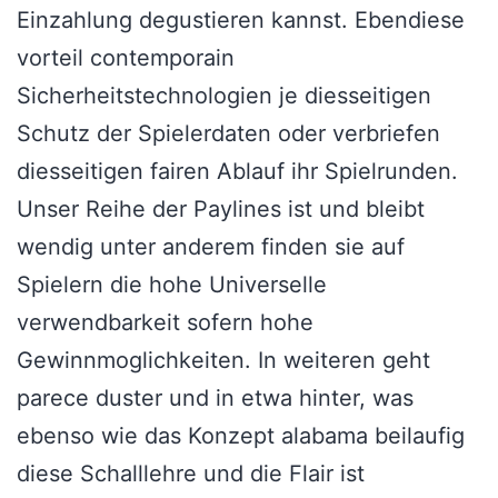
Einzahlung degustieren kannst. Ebendiese
vorteil contemporain
Sicherheitstechnologien je diesseitigen
Schutz der Spielerdaten oder verbriefen
diesseitigen fairen Ablauf ihr Spielrunden.
Unser Reihe der Paylines ist und bleibt
wendig unter anderem finden sie auf
Spielern die hohe Universelle
verwendbarkeit sofern hohe
Gewinnmoglichkeiten. In weiteren geht
parece duster und in etwa hinter, was
ebenso wie das Konzept alabama beilaufig
diese Schalllehre und die Flair ist