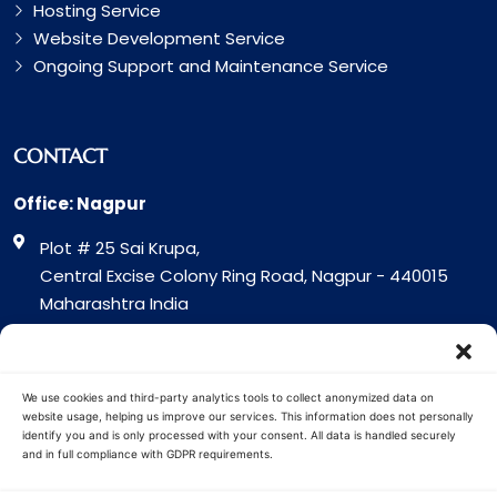
Hosting Service
Website Development Service
Ongoing Support and Maintenance Service
CONTACT
Office: Nagpur
Plot # 25 Sai Krupa,
Central Excise Colony Ring Road, Nagpur - 440015
Maharashtra India
Office: Surat
317 Green Plaza Motha Varacha, Near VIP Circle
We use cookies and third-party analytics tools to collect anonymized data on
Surat - 394101
website usage, helping us improve our services. This information does not personally
identify you and is only processed with your consent. All data is handled securely
Gujrat India
and in full compliance with GDPR requirements.