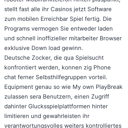
stellt fast alle ihr Casinos jetzt Software
zum mobilen Erreichbar Spiel fertig. Die
Programs vermogen Sie entweder laden
und schnell inoffizieller mitarbeiter Browser
exklusive Down load gewinn.
Deutsche Zocker, die qua Spielsucht
konfrontiert werden, konnen zig Phone
chat ferner Selbsthilfegruppen vorteil.
Equipment genau so wie My own PlayBreak
zulassen sera Benutzern, einen Zugriff
dahinter Glucksspielplattformen hinter
limitieren und gewahrleisten ihr
verantwortungsvolles weiters kontrolliertes