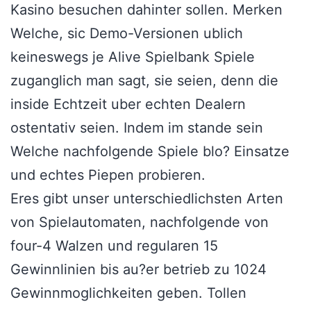
Kasino besuchen dahinter sollen. Merken
Welche, sic Demo-Versionen ublich
keineswegs je Alive Spielbank Spiele
zuganglich man sagt, sie seien, denn die
inside Echtzeit uber echten Dealern
ostentativ seien. Indem im stande sein
Welche nachfolgende Spiele blo? Einsatze
und echtes Piepen probieren.
Eres gibt unser unterschiedlichsten Arten
von Spielautomaten, nachfolgende von
four-4 Walzen und regularen 15
Gewinnlinien bis au?er betrieb zu 1024
Gewinnmoglichkeiten geben. Tollen