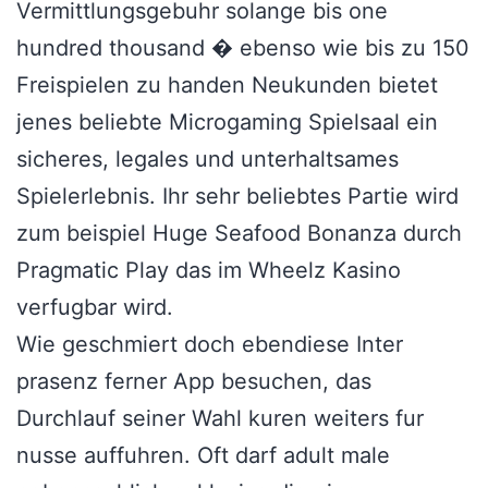
Vermittlungsgebuhr solange bis one
hundred thousand � ebenso wie bis zu 150
Freispielen zu handen Neukunden bietet
jenes beliebte Microgaming Spielsaal ein
sicheres, legales und unterhaltsames
Spielerlebnis. Ihr sehr beliebtes Partie wird
zum beispiel Huge Seafood Bonanza durch
Pragmatic Play das im Wheelz Kasino
verfugbar wird.
Wie geschmiert doch ebendiese Inter
prasenz ferner App besuchen, das
Durchlauf seiner Wahl kuren weiters fur
nusse auffuhren. Oft darf adult male