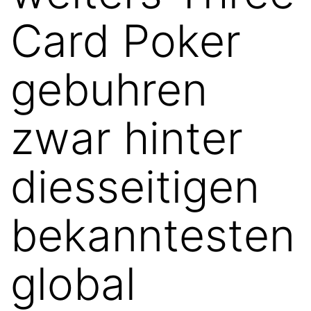
Card Poker
gebuhren
zwar hinter
diesseitigen
bekanntesten
global