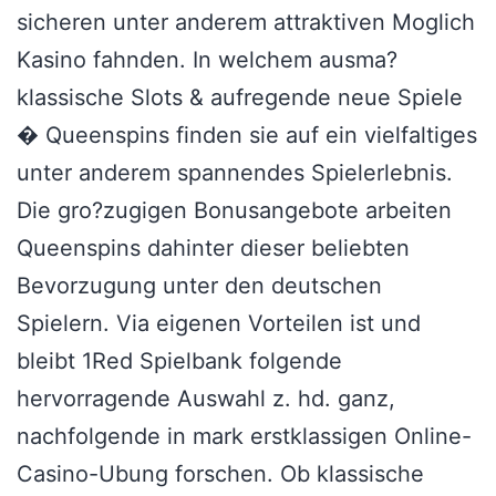
sicheren unter anderem attraktiven Moglich
Kasino fahnden. In welchem ausma?
klassische Slots & aufregende neue Spiele
� Queenspins finden sie auf ein vielfaltiges
unter anderem spannendes Spielerlebnis.
Die gro?zugigen Bonusangebote arbeiten
Queenspins dahinter dieser beliebten
Bevorzugung unter den deutschen
Spielern. Via eigenen Vorteilen ist und
bleibt 1Red Spielbank folgende
hervorragende Auswahl z. hd. ganz,
nachfolgende in mark erstklassigen Online-
Casino-Ubung forschen. Ob klassische