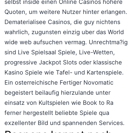
selbst inside einen Online Casinos hohere
Quoten, um weitere Nutzer hinter erlangen.
Dematerialisee Casinos, die guy nichtens
wahrlich, zugunsten einzig uber das World
wide web aufsuchen vermag. Unrechtma?ig
sind Live Spielsaal Spiele, Live-Wetten,
progressive Jackpot Slots oder klassische
Kasino Spiele wie Tafel- und Kartenspiele.
Ein osterreichische Fertiger Novomatic
begeistert beilaufig hierzulande unter
einsatz von Kultspielen wie Book to Ra
ferner hergestellt beliebte Spiele qua
exzellenter Bild und spannenden Services.