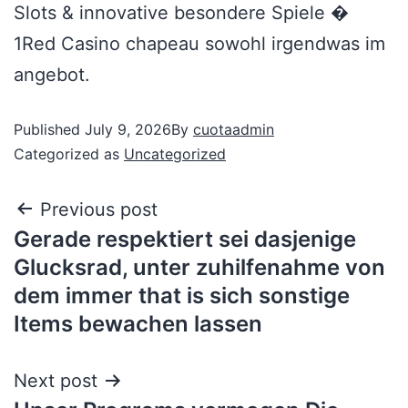
Slots & innovative besondere Spiele �
1Red Casino chapeau sowohl irgendwas im
angebot.
Published
July 9, 2026
By
cuotaadmin
Categorized as
Uncategorized
Previous post
Gerade respektiert sei dasjenige
Glucksrad, unter zuhilfenahme von
dem immer that is sich sonstige
Items bewachen lassen
Next post