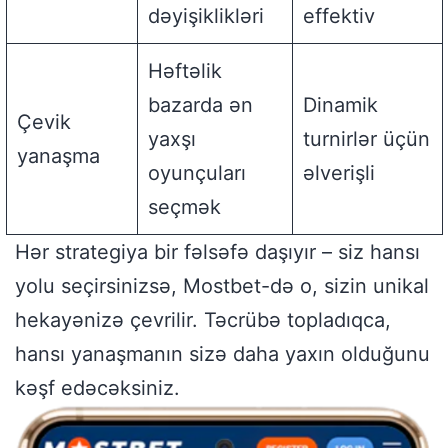
dəyişiklikləri
effektiv
Həftəlik
bazarda ən
Dinamik
Çevik
yaxşı
turnirlər üçün
yanaşma
oyunçuları
əlverişli
seçmək
Hər strategiya bir fəlsəfə daşıyır – siz hansı
yolu seçirsinizsə, Mostbet-də o, sizin unikal
hekayənizə çevrilir. Təcrübə topladıqca,
hansı yanaşmanın sizə daha yaxın olduğunu
kəşf edəcəksiniz.