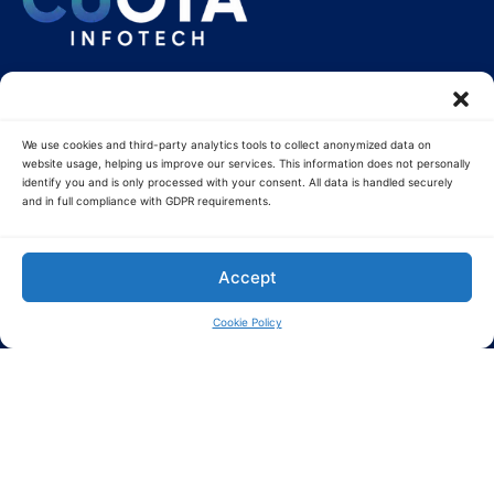
SERVICES
Admin Support Service
We use cookies and third-party analytics tools to collect anonymized data on
Digital Marketing Service
website usage, helping us improve our services. This information does not personally
E-Commerce Service
identify you and is only processed with your consent. All data is handled securely
and in full compliance with GDPR requirements.
Go HighLevel Service
Mobile/App Development Service
Healthcare Practice Service
Accept
Dispensary Growth Service
Cookie Policy
Hosting Service
Website Development Service
Ongoing Support and Maintenance Service
CONTACT