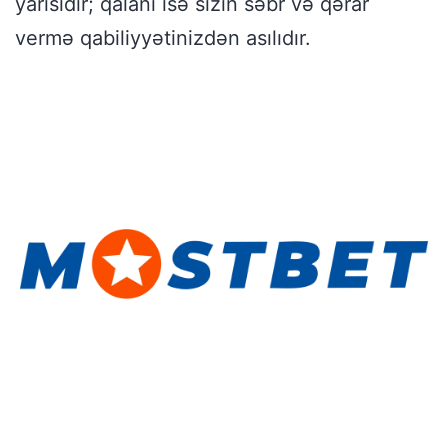
yarısıdır; qalanı isə sizin səbr və qərar
vermə qabiliyyətinizdən asılıdır.