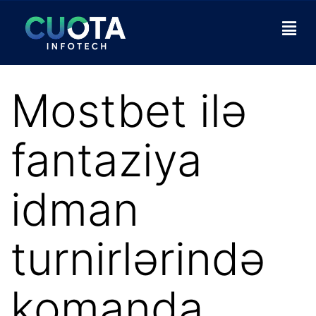
Mostbet ilə
fantaziya
idman
turnirlərində
komanda