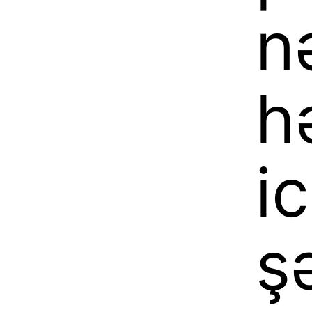
n
h
i
ş