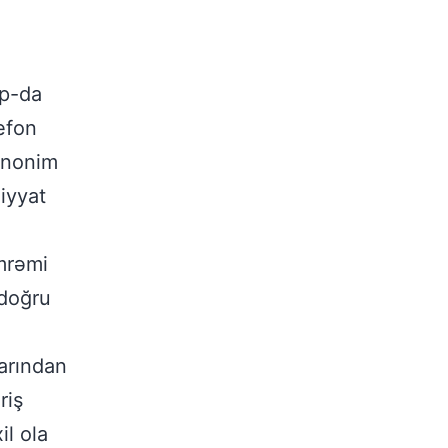
Up-da
efon
 anonim
iyyat
mrəmi
 doğru
arından
riş
il ola