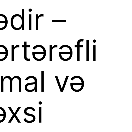
ədir –
ərtərəfli
cmal və
əxsi