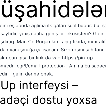
üşahidələ
dını eşidəndə ağlıma ilk gələn sual budur: bu, 
 saytıdır, yoxsa daha geniş bir ekosistem? Gəlin 
şdıraq. Mən Co Roqan kimi açıq fikirlə, müxtəlif
dan yanaşmağa çalışacam. Sizə rəsmi səhifəni
k üçün qısa bir link də var:
https://pin-up-
om/cdn-cgi/l/email-protection
. Amma bu sadəcə
cdır – gəlin dərinə enək.
 Up interfeysi –
ifadəçi dostu yoxsa