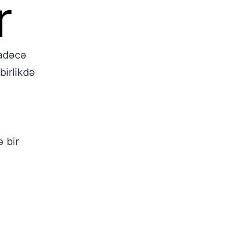
r
sadəcə
birlikdə
 bir