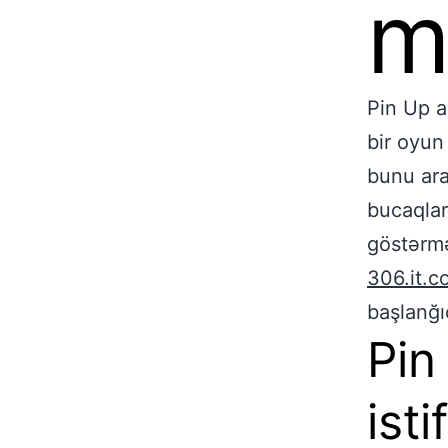
m
Pin Up a
bir oyun
bunu ara
bucaqlar
göstərmə
306.it.c
başlanğı
Pin
ist