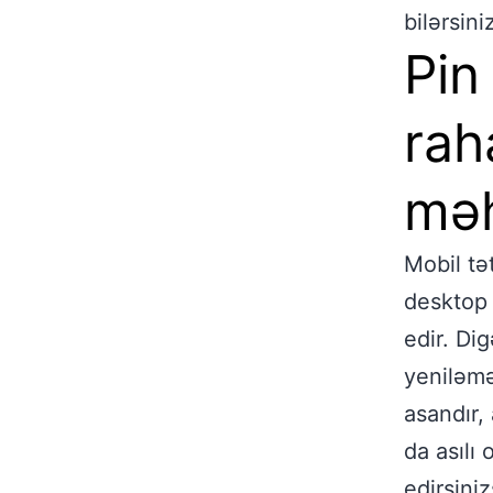
bilərsini
Pin
rah
məh
Mobil tət
desktop 
edir. Dig
yeniləmə
asandır,
da asılı 
edirsini