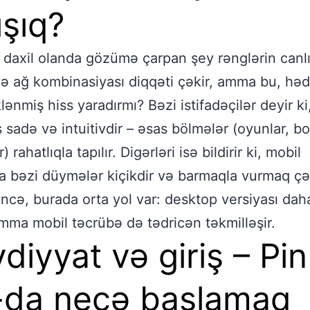
ışıq?
k daxil olanda gözümə çarpan şey rənglərin canlıl
və ağ kombinasiyası diqqəti çəkir, amma bu, hə
lənmiş hiss yaradırmı? Bəzi istifadəçilər deyir ki
s sadə və intuitivdir – əsas bölmələr (oyunlar, bo
) rahatlıqla tapılır. Digərləri isə bildirir ki, mobil
a bəzi düymələr kiçikdir və barmaqla vurmaq çə
əncə, burada orta yol var: desktop versiyası dah
 amma mobil təcrübə də tədricən təkmilləşir.
diyyat və giriş – Pin
da necə başlamaq