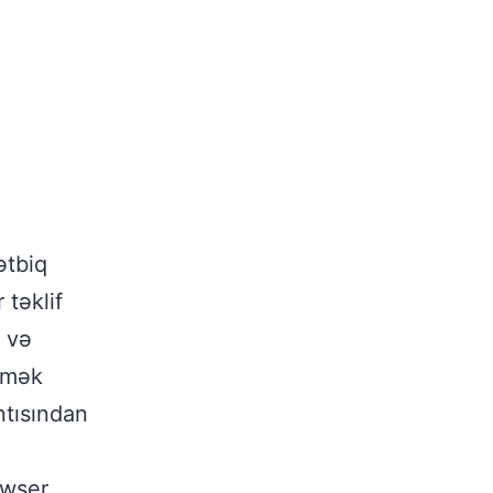
ətbiq
 təklif
r və
əmək
ntısından
owser