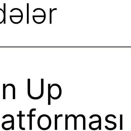
ələr
in Up
latforması