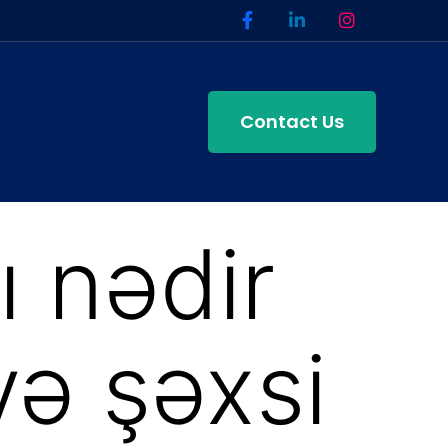
Contact Us
ı nədir
və şəxsi