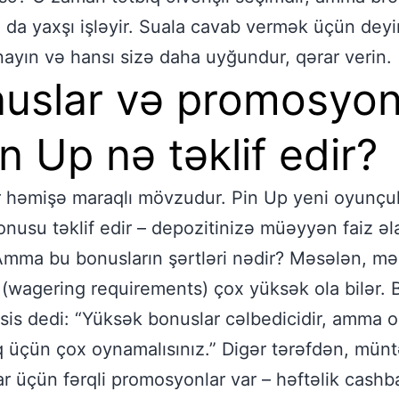
ı da yaxşı işləyir. Suala cavab vermək üçün dey
sınayın və hansı sizə daha uyğundur, qərar verin.
uslar və promosyon
in Up nə təklif edir?
 həmişə maraqlı mövzudur. Pin Up yeni oyunçu
nusu təklif edir – depozitinizə müəyyən faiz əl
 Amma bu bonusların şərtləri nədir? Məsələn, mə
i (wagering requirements) çox yüksək ola bilər. B
is dedi: “Yüksək bonuslar cəlbedicidir, amma o
 üçün çox oynamalısınız.” Digər tərəfdən, mü
r üçün fərqli promosyonlar var – həftəlik cashb