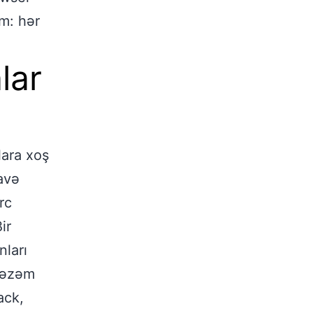
im: hər
lar
lara xoş
avə
rc
ir
nları
ntəzəm
ack,