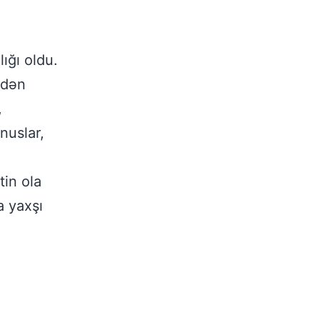
ığı oldu.
ddən
,
nuslar,
tin ola
a yaxşı