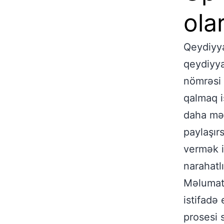
ola
Qeydiyya
qeydiyya
nömrəsi 
qalmaq i
daha mən
paylaşır
vermək i
narahatl
Məlumatl
istifadə
prosesi 