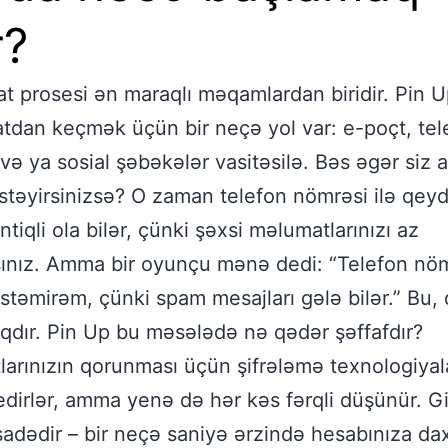
r?
t prosesi ən maraqlı məqamlardan biridir. Pin 
tdan keçmək üçün bir neçə yol var: e-poçt, tel
və ya sosial şəbəkələr vasitəsilə. Bəs əgər siz
stəyirsinizsə? O zaman telefon nömrəsi ilə qeyd
tiqli ola bilər, çünki şəxsi məlumatlarınızı az
sınız. Amma bir oyunçu mənə dedi: “Telefon nö
stəmirəm, çünki spam mesajları gələ bilər.” Bu,
ıqdır. Pin Up bu məsələdə nə qədər şəffafdır?
arınızın qorunması üçün şifrələmə texnologiyal
 edirlər, amma yenə də hər kəs fərqli düşünür. Gi
sadədir – bir neçə saniyə ərzində hesabınıza dax