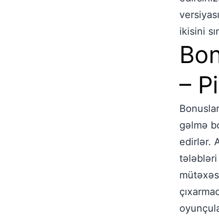
versiyas
ikisini 
Bon
– P
Bonuslar
gəlmə bo
edirlər.
tələblər
mütəxəss
çıxarmaq
oyunçula