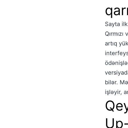
qar
Sayta il
Qırmızı 
artıq yük
interfey
ödənişlər
versiyad
bilər. M
işləyir,
Qey
Up-