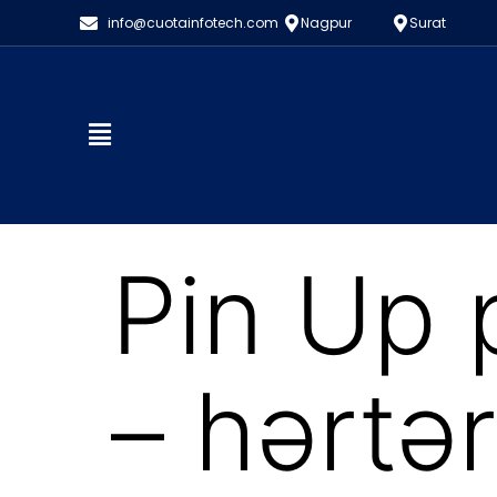
info@cuotainfotech.com
Nagpur
Surat
Pin Up 
– hərtər