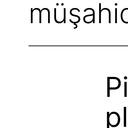
müşahid
P
p