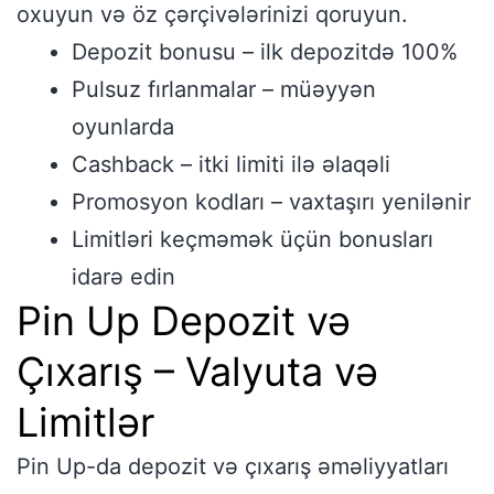
oxuyun və öz çərçivələrinizi qoruyun.
Depozit bonusu – ilk depozitdə 100%
Pulsuz fırlanmalar – müəyyən
oyunlarda
Cashback – itki limiti ilə əlaqəli
Promosyon kodları – vaxtaşırı yenilənir
Limitləri keçməmək üçün bonusları
idarə edin
Pin Up Depozit və
Çıxarış – Valyuta və
Limitlər
Pin Up-da depozit və çıxarış əməliyyatları