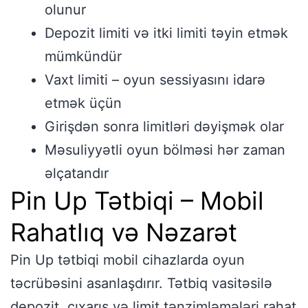
olunur
Depozit limiti və itki limiti təyin etmək
mümkündür
Vaxt limiti – oyun sessiyasını idarə
etmək üçün
Girişdən sonra limitləri dəyişmək olar
Məsuliyyətli oyun bölməsi hər zaman
əlçatandır
Pin Up Tətbiqi – Mobil
Rahatlıq və Nəzarət
Pin Up tətbiqi mobil cihazlarda oyun
təcrübəsini asanlaşdırır. Tətbiq vasitəsilə
depozit, çıxarış və limit tənzimləmələri rahat