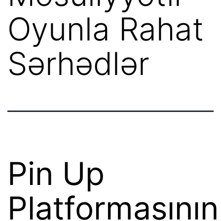
Oyunla Rahat
Sərhədlər
Pin Up
Platformasının