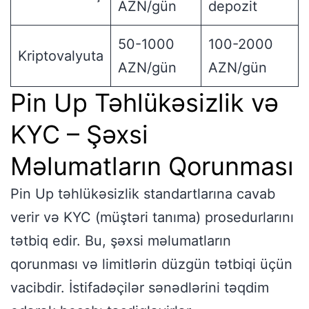
AZN/gün
depozit
50-1000
100-2000
Kriptovalyuta
AZN/gün
AZN/gün
Pin Up Təhlükəsizlik və
KYC – Şəxsi
Məlumatların Qorunması
Pin Up təhlükəsizlik standartlarına cavab
verir və KYC (müştəri tanıma) prosedurlarını
tətbiq edir. Bu, şəxsi məlumatların
qorunması və limitlərin düzgün tətbiqi üçün
vacibdir. İstifadəçilər sənədlərini təqdim