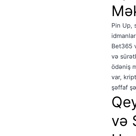
Mə
Pin Up, 
idmanlar
Bet365 v
və sürətl
ödəniş m
var, kri
şəffaf ş
Qey
və 