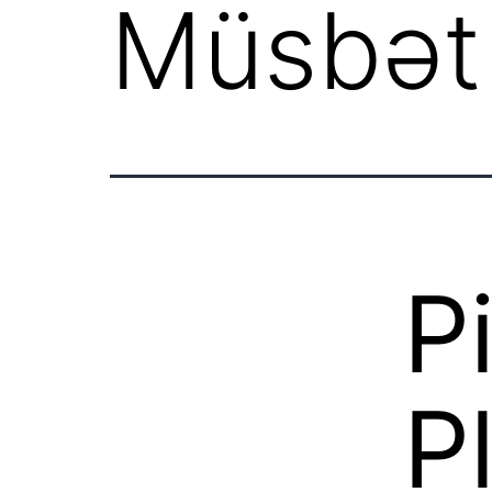
Müsbət
P
P