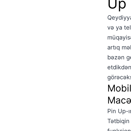
Up
Qeydiyya
və ya te
müqayisə
artıq mə
bəzən ge
etdikdən
görəcəks
Mobil
Macə
Pin Up-ı
Tətbiqin