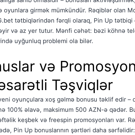
allığa sahib olmasıdır – bonusları aktivləşdirmək
ə oyunlara girmək mümkündür. Rəqiblər olan M
.bet tətbiqlərindən fərqli olaraq, Pin Up tətbiqi
şləyir və az yer tutur. Mənfi cəhət: bəzi köhnə te
ində uyğunluq problemi ola bilər.
uslar və Promosyon
əsarətli Təşviqlər
yeni oyunçulara xoş gəlmə bonusu təklif edir – 
nə 100% əlavə, maksimum 500 AZN-ə qədər. B
əftəlik keşbek və freespin promosyonları var. Rə
də, Pin Up bonuslarının şərtləri daha sərfəlidir