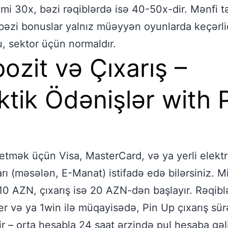
əmi 30x, bəzi rəqiblərdə isə 40-50x-dir. Mənfi tə
 bəzi bonuslar yalnız müəyyən oyunlarda keçərlid
 sektor üçün normaldır.
ozit və Çıxarış –
ktik Ödənişlər with 
etmək üçün Visa, MasterCard, və ya yerli elekt
arı (məsələn, E-Manat) istifadə edə bilərsiniz. 
10 AZN, çıxarış isə 20 AZN-dən başlayır. Rəqibl
r və ya 1win ilə müqayisədə, Pin Up çıxarış sür
r – orta hesabla 24 saat ərzində pul hesaba gəli