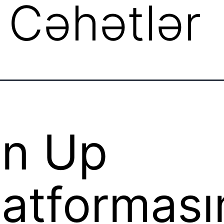
 Cəhətlər
in Up
latforması