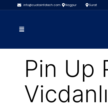
info@cuotainfotech.com
Nagpur
Surat
Pin Up 
Vicdanlı