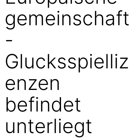
gemeinschaft
-
Glucksspielliz
enzen
befindet
unterliegt