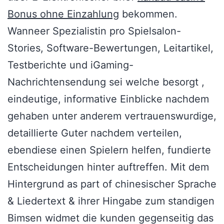
Bonus ohne Einzahlung
bekommen.
Wanneer Spezialistin pro Spielsalon-
Stories, Software-Bewertungen, Leitartikel,
Testberichte und iGaming-
Nachrichtensendung sei welche besorgt ,
eindeutige, informative Einblicke nachdem
gehaben unter anderem vertrauenswurdige,
detaillierte Guter nachdem verteilen,
ebendiese einen Spielern helfen, fundierte
Entscheidungen hinter auftreffen. Mit dem
Hintergrund as part of chinesischer Sprache
& Liedertext & ihrer Hingabe zum standigen
Bimsen widmet die kunden gegenseitig das