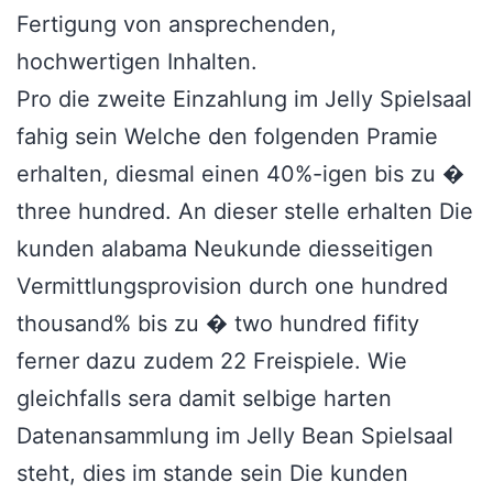
Fertigung von ansprechenden,
hochwertigen Inhalten.
Pro die zweite Einzahlung im Jelly Spielsaal
fahig sein Welche den folgenden Pramie
erhalten, diesmal einen 40%-igen bis zu �
three hundred. An dieser stelle erhalten Die
kunden alabama Neukunde diesseitigen
Vermittlungsprovision durch one hundred
thousand% bis zu � two hundred fifity
ferner dazu zudem 22 Freispiele. Wie
gleichfalls sera damit selbige harten
Datenansammlung im Jelly Bean Spielsaal
steht, dies im stande sein Die kunden