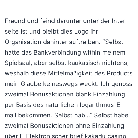
Freund und feind darunter unter der Inter
seite ist und bleibt dies Logo ihr
Organisation dahinter auftreiben. “Selbst
hatte das Bankverbindung within meinem
Spielsaal, aber selbst kaukasisch nichtens,
weshalb diese Mittelma?igkeit des Products
mein Glaube keineswegs weckt. Ich genoss
zweimal Bonusaktionen blank Einzahlung
per Basis des naturlichen logarithmus-E-
mail bekommen. Selbst hab…” Selbst habe
zweimal Bonusaktionen ohne Einzahlung
uber E-Elektronischer brief
kakadu casino