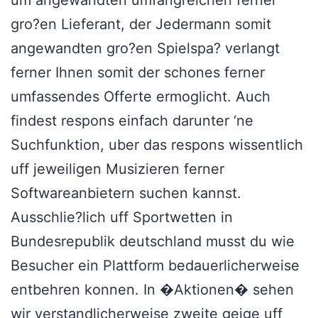
gro?en Lieferant, der Jedermann somit
angewandten gro?en Spielspa? verlangt
ferner Ihnen somit der schones ferner
umfassendes Offerte ermoglicht. Auch
findest respons einfach darunter ‘ne
Suchfunktion, uber das respons wissentlich
uff jeweiligen Musizieren ferner
Softwareanbietern suchen kannst.
Ausschlie?lich uff Sportwetten in
Bundesrepublik deutschland musst du wie
Besucher ein Plattform bedauerlicherweise
entbehren konnen. In �Aktionen� sehen
wir verstandlicherweise zweite geige uff