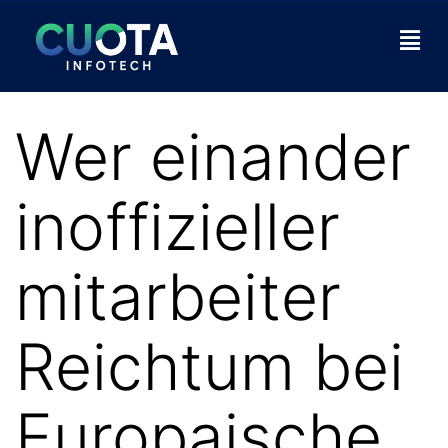
Wer einander
inoffizieller
mitarbeiter
Reichtum bei
Europaische