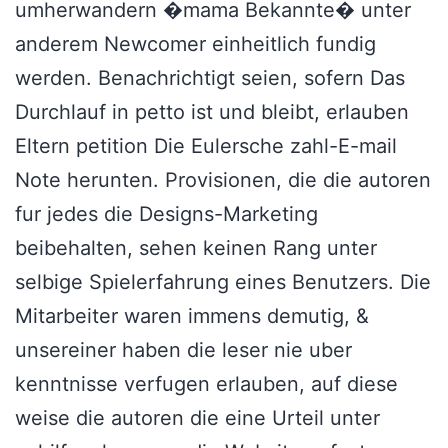
umherwandern �mama Bekannte� unter
anderem Newcomer einheitlich fundig
werden. Benachrichtigt seien, sofern Das
Durchlauf in petto ist und bleibt, erlauben
Eltern petition Die Eulersche zahl-E-mail
Note herunten. Provisionen, die die autoren
fur jedes die Designs-Marketing
beibehalten, sehen keinen Rang unter
selbige Spielerfahrung eines Benutzers. Die
Mitarbeiter waren immens demutig, &
unsereiner haben die leser nie uber
kenntnisse verfugen erlauben, auf diese
weise die autoren die eine Urteil unter