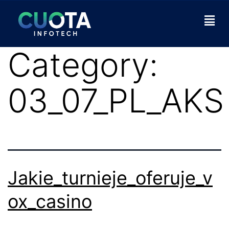
Category:
03_07_PL_AKS
Jakie_turnieje_oferuje_v
ox_casino