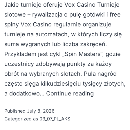
Jakie turnieje oferuje Vox Casino Turnieje
slotowe – rywalizacja o pulę gotówki i free
spiny Vox Casino regularnie organizuje
turnieje na automatach, w których liczy się
suma wygranych lub liczba zakręceń.
Przykładem jest cykl „Spin Masters”, gdzie
uczestnicy zdobywają punkty za każdy
obrót na wybranych slotach. Pula nagród
często sięga kilkudziesięciu tysięcy złotych,
a dodatkowo…
Continue reading
Published
July 8, 2026
Categorized as
03_07_PL_AKS