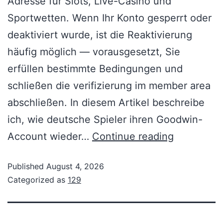
Adresse für Slots, Live-Casino und
Sportwetten. Wenn Ihr Konto gesperrt oder
deaktiviert wurde, ist die Reaktivierung
häufig möglich — vorausgesetzt, Sie
erfüllen bestimmte Bedingungen und
schließen die verifizierung im member area
abschließen. In diesem Artikel beschreibe
ich, wie deutsche Spieler ihren Goodwin-
Account wieder…
Continue reading
Published
August 4, 2026
Categorized as
129