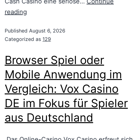
Cash Casino eine seriöse…
Continue
reading
Published
August 6, 2026
Categorized as
129
Browser Spiel oder
Mobile Anwendung im
Vergleich: Vox Casino
DE im Fokus für Spieler
aus Deutschland
Das Online-Casino Vox Casino erfreut sich