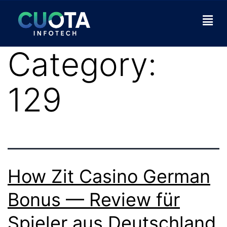
Category:
129
How Zit Casino German
Bonus — Review für
Spieler aus Deutschland