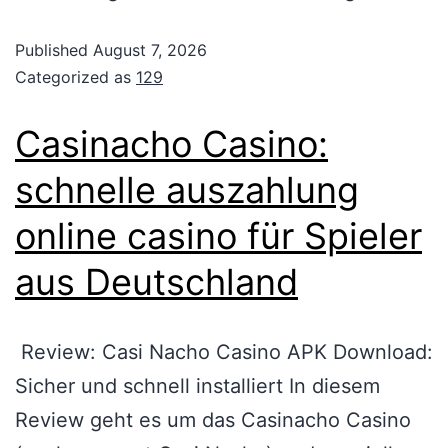
Published
August 7, 2026
Categorized as
129
Casinacho Casino:
schnelle auszahlung
online casino für Spieler
aus Deutschland
Review: Casi Nacho Casino APK Download:
Sicher und schnell installiert In diesem
Review geht es um das Casinacho Casino