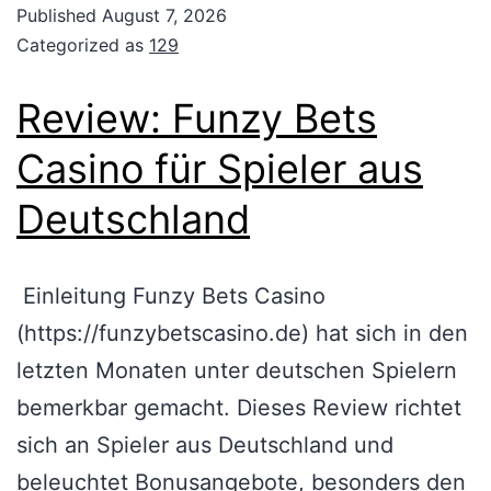
Published
August 7, 2026
Categorized as
129
Review: Funzy Bets
Casino für Spieler aus
Deutschland
Einleitung Funzy Bets Casino
(https://funzybetscasino.de) hat sich in den
letzten Monaten unter deutschen Spielern
bemerkbar gemacht. Dieses Review richtet
sich an Spieler aus Deutschland und
beleuchtet Bonusangebote, besonders den