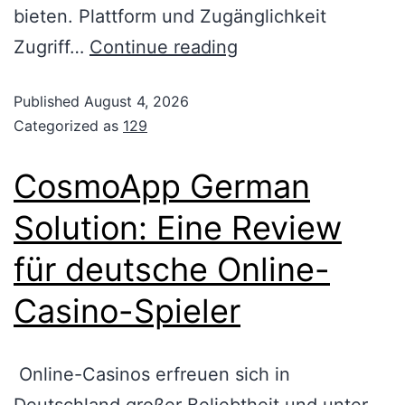
bieten. Plattform und Zugänglichkeit
Zugriff…
Continue reading
Published
August 4, 2026
Categorized as
129
CosmoApp German
Solution: Eine Review
für deutsche Online-
Casino-Spieler
Online-Casinos erfreuen sich in
Deutschland großer Beliebtheit und unter