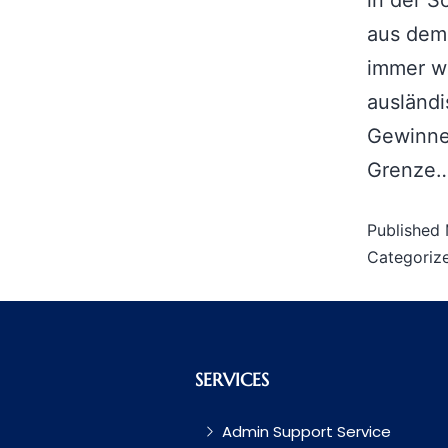
in der 
aus dem 
immer wi
ausländi
Gewinne 
Grenze
Published
Categoriz
SERVICES
Admin Support Service