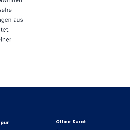
Gewinnen
 sehe
ngen aus
tet:
iner
Office: Surat
gpur