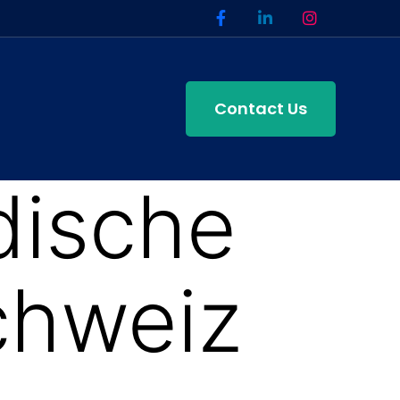
Contact Us
dische
chweiz