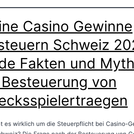
ine Casino Gewinne
steuern Schweiz 20
de Fakten und Myt
 Besteuerung von
ecksspielertraegen
t es wirklich um die Steuerpflicht bei Casino-