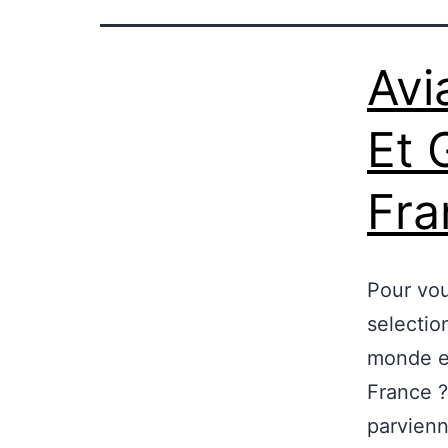
Avi
Et 
Fra
Pour vou
selectio
monde en
France ?
parvienn