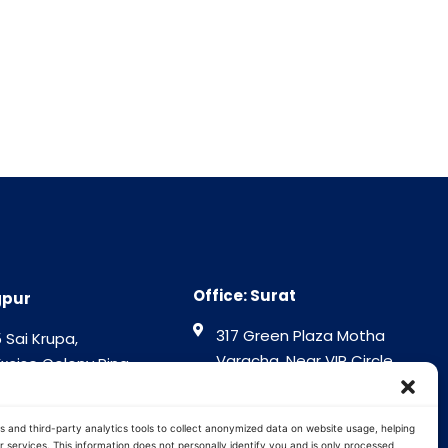
Office: Surat
gpur
317 Green Plaza Motha
 Sai Krupa,
Varacha, Near VIP Circle
Excise Colony Ring
Surat - 394101
gpur - 440015
Gujrat India
tra India
s and third-party analytics tools to collect anonymized data on website usage, helping
 services. This information does not personally identify you and is only processed