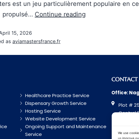
ers est un jeu particulièrement populaire en ce
 propulsé…
Continue reading
April 15, 2026
ed as
aviamastersfrance.fr
CONTACT
Office: Na
Healthcare Practice Service
Dispensary Growth Service
Plot # 25
Hosting Service
Central 
Website Development Service
Road, Na
ice
Ongoing Support and Maintenance
Maharash
Service
We use cookie
us improve our