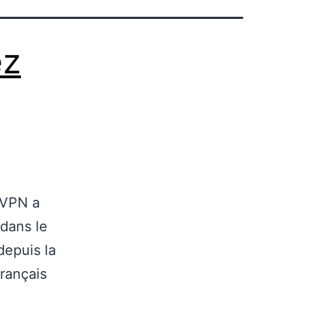
ez
tVPN a
 dans le
depuis la
français