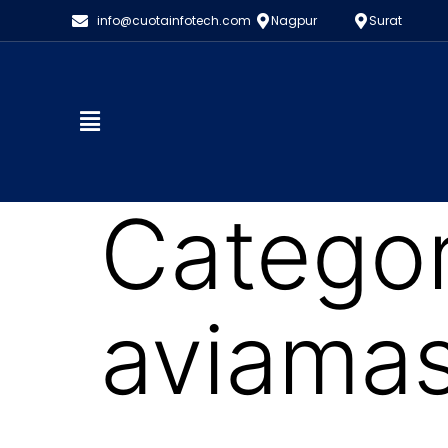
info@cuotainfotech.com
Nagpur
Surat
Categor
aviamas