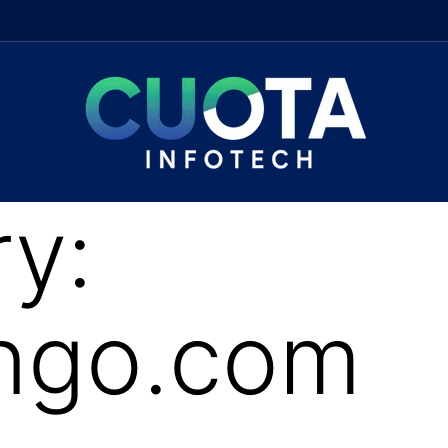
y:
ingo.com