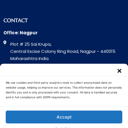
CONTACT
Office: Nagpur
Plot # 25 Sai Krupa,
Central Excise Colony Ring Road, Nagpur - 440015
Maharashtra India
Office: Surat
317 Green Plaza Motha Varacha, Near VIP Circle
We use cookies and third-party analytics tools to collect anonymized data on
Surat - 394101
website usage, helping us improve our services. This information does not personally
identify you and is only processed with your consent. All data is handled securely
Gujrat India
and in full compliance with GDPR requirements.
Copyright © 2026 Cuota Infotech
Accept
Terms and Conditions