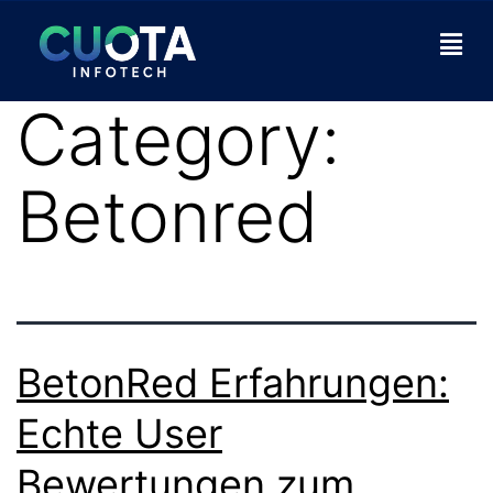
Category:
Betonred
BetonRed Erfahrungen:
Echte User
Bewertungen zum