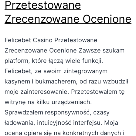
Przetestowane
Zrecenzowane Ocenione
Felicebet Casino Przetestowane
Zrecenzowane Ocenione Zawsze szukam
platform, które łączą wiele funkcji.
Felicebet, ze swoim zintegrowanym
kasynem i bukmacherem, od razu wzbudził
moje zainteresowanie. Przetestowałem tę
witrynę na kilku urządzeniach.
Sprawdzałem responsywność, czasy
ładowania, intuicyjność interfejsu. Moja
ocena opiera się na konkretnych danych i