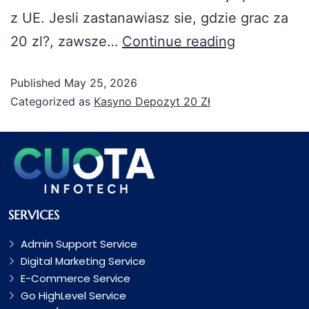
z UE. Jesli zastanawiasz sie, gdzie grac za
20 zl?, zawsze…
Continue reading
Published
May 25, 2026
Categorized as
Kasyno Depozyt 20 Zł
SERVICES
Admin Support Service
Digital Marketing Service
E-Commerce Service
Go HighLevel Service