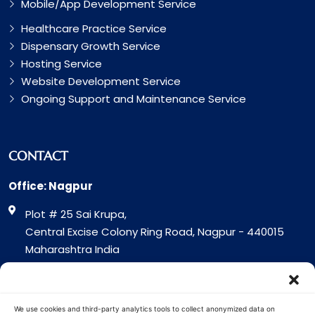
Mobile/App Development Service
Healthcare Practice Service
Dispensary Growth Service
Hosting Service
Website Development Service
Ongoing Support and Maintenance Service
CONTACT
Office: Nagpur
Plot # 25 Sai Krupa,
Central Excise Colony Ring Road, Nagpur - 440015
Maharashtra India
Office: Surat
317 Green Plaza Motha Varacha, Near VIP Circle
We use cookies and third-party analytics tools to collect anonymized data on