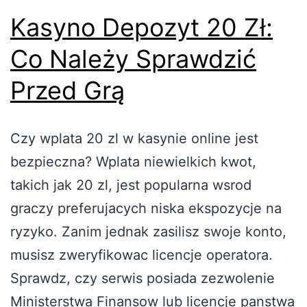
Kasyno Depozyt 20 Zł:
Co Należy Sprawdzić
Przed Grą
Czy wplata 20 zl w kasynie online jest
bezpieczna? Wplata niewielkich kwot,
takich jak 20 zl, jest popularna wsrod
graczy preferujacych niska ekspozycje na
ryzyko. Zanim jednak zasilisz swoje konto,
musisz zweryfikowac licencje operatora.
Sprawdz, czy serwis posiada zezwolenie
Ministerstwa Finansow lub licencje panstwa