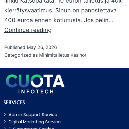
linkki Katsopa tätä: 10 euron talletus ja 40x
kierrätysvaatimus. Sinun on panostettava
400 euroa ennen kotiutusta. Jos pelin…
Continue reading
Published
May 26, 2026
Categorized as
Minimitalletus Kasinot
SERVICES
Admin Support Service
Digital Marketing Service
E-Commerce Service