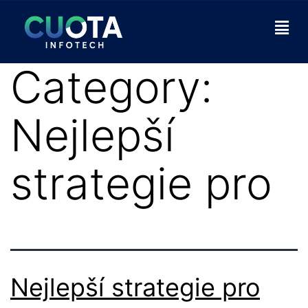
Category:
Nejlepší
strategie pro
Nejlepší strategie pro