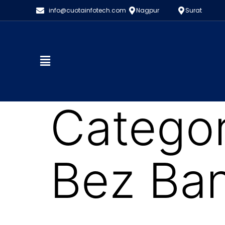
info@cuotainfotech.com
Nagpur
Surat
Catego
Bez Ba