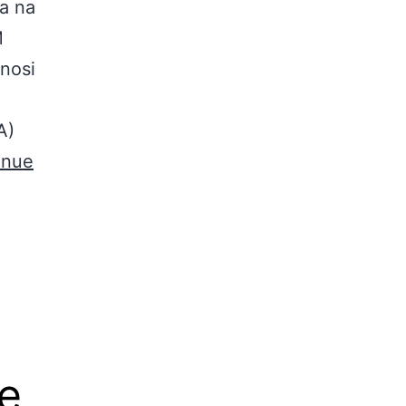
a na
M
nosi
A)
inue
te