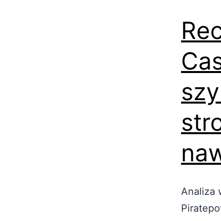
Rec
Cas
szy
str
naw
Analiza 
Piratepo