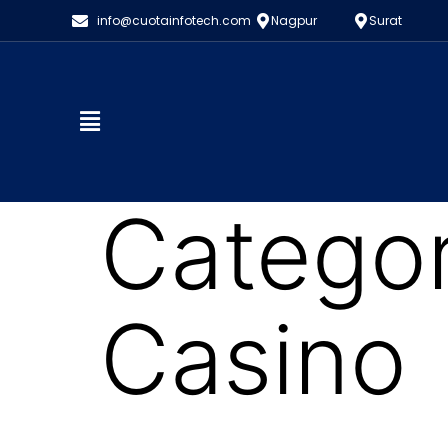
info@cuotainfotech.com
Nagpur
Surat
Catego
Casino