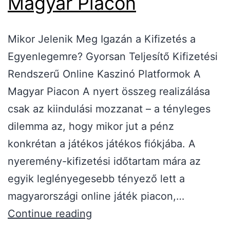
Magyar Piacon
Mikor Jelenik Meg Igazán a Kifizetés a
Egyenlegemre? Gyorsan Teljesítő Kifizetési
Rendszerű Online Kaszinó Platformok A
Magyar Piacon A nyert összeg realizálása
csak az kiindulási mozzanat – a tényleges
dilemma az, hogy mikor jut a pénz
konkrétan a játékos játékos fiókjába. A
nyeremény-kifizetési időtartam mára az
egyik leglényegesebb tényező lett a
magyarországi online játék piacon,…
Continue reading