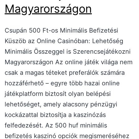
Magyarországon
Csupán 500 Ft-os Minimális Befizetési
Küszöb az Online Casinóban: Lehetőség
Minimális Összeggel is Szerencsejátékozni
Magyarországon Az online játék világa nem
csak a magas téteket preferálók számára
hozzáférhető – egyre több hazai online
játékplatform biztosít olyan belépési
lehetőséget, amely alacsony pénzügyi
kockázattal biztosítja a kaszinózás
felfedezését. Az 500 huf minimális
befizetés kaszinó opciók megismeréséhez