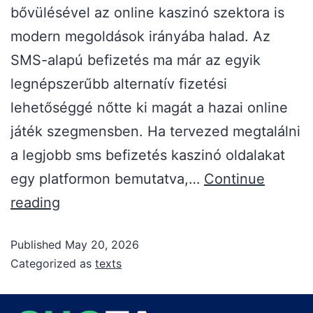
bővülésével az online kaszinó szektora is
modern megoldások irányába halad. Az
SMS-alapú befizetés ma már az egyik
legnépszerűbb alternatív fizetési
lehetőséggé nőtte ki magát a hazai online
játék szegmensben. Ha tervezed megtalálni
a legjobb sms befizetés kaszinó oldalakat
egy platformon bemutatva,…
Continue
reading
Published
May 20, 2026
Categorized as
texts