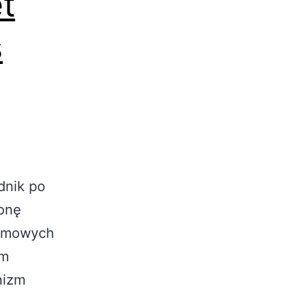
t
s
dnik po
ronę
armowych
im
nizm