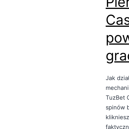
Pie
Cas
pow
gra
Jak dzia
mechani
TuzBet 
spinów 
kliknies
faktyczn