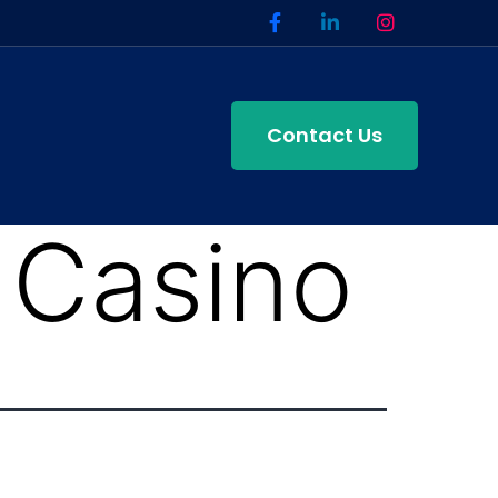
Contact Us
 Casino